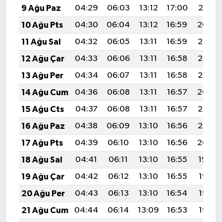
9 Ağu Paz
04:29
06:03
13:12
17:00
20:10
10 Ağu Pts
04:30
06:04
13:12
16:59
20:09
11 Ağu Sal
04:32
06:05
13:11
16:59
20:08
12 Ağu Çar
04:33
06:06
13:11
16:58
20:07
13 Ağu Per
04:34
06:07
13:11
16:58
20:05
14 Ağu Cum
04:36
06:08
13:11
16:57
20:04
15 Ağu Cts
04:37
06:08
13:11
16:57
20:03
16 Ağu Paz
04:38
06:09
13:10
16:56
20:02
17 Ağu Pts
04:39
06:10
13:10
16:56
20:00
18 Ağu Sal
04:41
06:11
13:10
16:55
19:59
19 Ağu Çar
04:42
06:12
13:10
16:55
19:58
20 Ağu Per
04:43
06:13
13:10
16:54
19:56
21 Ağu Cum
04:44
06:14
13:09
16:53
19:55