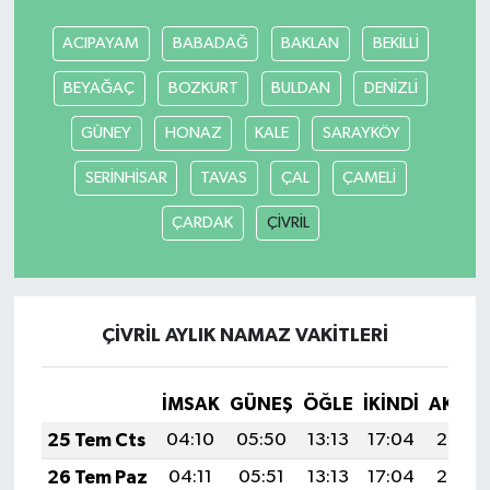
ACIPAYAM
BABADAĞ
BAKLAN
BEKİLLİ
BEYAĞAÇ
BOZKURT
BULDAN
DENİZLİ
GÜNEY
HONAZ
KALE
SARAYKÖY
SERİNHİSAR
TAVAS
ÇAL
ÇAMELİ
ÇARDAK
ÇİVRİL
ÇİVRİL AYLIK NAMAZ VAKITLERI
İMSAK
GÜNEŞ
ÖĞLE
İKINDI
AKŞA
25 Tem Cts
04:10
05:50
13:13
17:04
20:25
26 Tem Paz
04:11
05:51
13:13
17:04
20:24