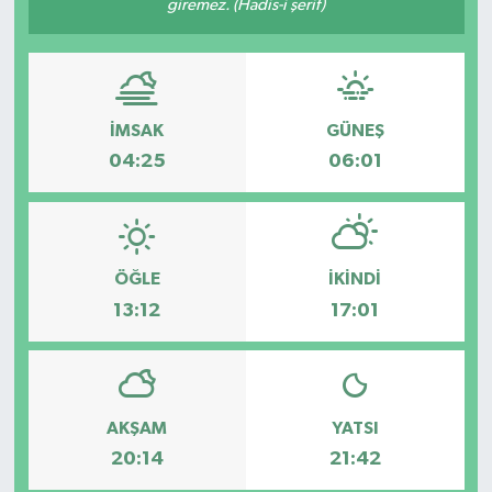
giremez. (Hadis-i şerif)
İMSAK
GÜNEŞ
04:25
06:01
ÖĞLE
İKINDI
13:12
17:01
AKŞAM
YATSI
20:14
21:42