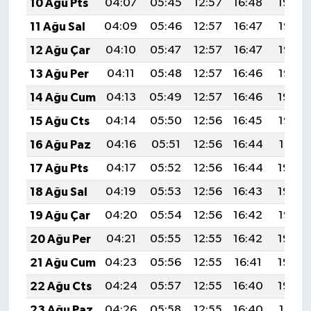
10 Ağu Pts
04:07
05:45
12:57
16:48
19:59
11 Ağu Sal
04:09
05:46
12:57
16:47
19:58
12 Ağu Çar
04:10
05:47
12:57
16:47
19:57
13 Ağu Per
04:11
05:48
12:57
16:46
19:55
14 Ağu Cum
04:13
05:49
12:57
16:46
19:54
15 Ağu Cts
04:14
05:50
12:56
16:45
19:53
16 Ağu Paz
04:16
05:51
12:56
16:44
19:51
17 Ağu Pts
04:17
05:52
12:56
16:44
19:50
18 Ağu Sal
04:19
05:53
12:56
16:43
19:48
19 Ağu Çar
04:20
05:54
12:56
16:42
19:47
20 Ağu Per
04:21
05:55
12:55
16:42
19:46
21 Ağu Cum
04:23
05:56
12:55
16:41
19:44
22 Ağu Cts
04:24
05:57
12:55
16:40
19:43
23 Ağu Paz
04:26
05:58
12:55
16:40
19:41