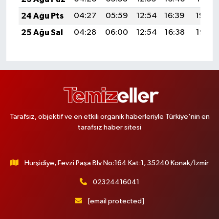
24 Ağu Pts
04:27
05:59
12:54
16:39
19:40
25 Ağu Sal
04:28
06:00
12:54
16:38
19:38
Tarafsız, objektif ve en etkili organik haberleriyle Türkiye'nin en
tarafsız haber sitesi
Hurşidiye, Fevzi Paşa Blv No:164 Kat:1, 35240 Konak/İzmir
02324416041
[email protected]