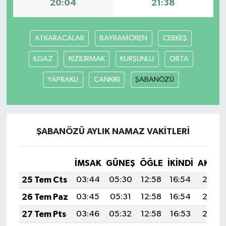
20:04
21:38
ATKARACALAR
BAYRAMÖREN
CERKEŞ
ILGAZ
KIZILIRMAK
KURŞUNLU
ORTA
YAPRAKLI
ÇANKIRI
ŞABANÖZÜ
ŞABANÖZÜ AYLIK NAMAZ VAKITLERI
İMSAK
GÜNEŞ
ÖĞLE
İKINDI
AKŞA
25 Tem Cts
03:44
05:30
12:58
16:54
20:16
26 Tem Paz
03:45
05:31
12:58
16:54
20:16
27 Tem Pts
03:46
05:32
12:58
16:53
20:15