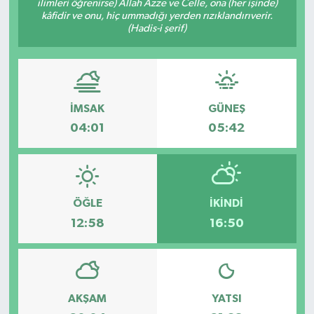
ilimleri öğrenirse) Allah Azze ve Celle, ona (her işinde)
kâfidir ve onu, hiç ummadığı yerden rızıklandırıverir.
(Hadis-i şerif)
İMSAK
GÜNEŞ
04:01
05:42
ÖĞLE
İKINDI
12:58
16:50
AKŞAM
YATSI