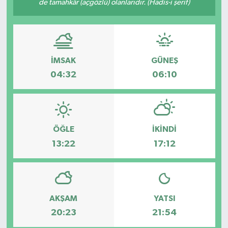
de tamahkâr (açgözlü) olanlarıdır. (Hadis-i şerif)
İMSAK
GÜNEŞ
04:32
06:10
ÖĞLE
İKINDI
13:22
17:12
AKŞAM
YATSI
20:23
21:54