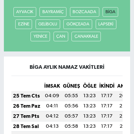
AYVACIK
BAYRAMİÇ
BOZCAADA
BİGA
EZİNE
GELİBOLU
GÖKÇEADA
LAPSEKİ
YENİCE
ÇAN
ÇANAKKALE
BİGA AYLIK NAMAZ VAKITLERI
İMSAK
GÜNEŞ
ÖĞLE
İKINDI
AKŞA
25 Tem Cts
04:09
05:55
13:23
17:17
20:40
26 Tem Paz
04:11
05:56
13:23
17:17
20:39
27 Tem Pts
04:12
05:57
13:23
17:17
20:38
28 Tem Sal
04:13
05:58
13:23
17:17
20:37