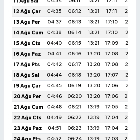
11 Ağu Sal
04:34
06:11
13:21
17:11
20:22
12 Ağu Çar
04:35
06:12
13:21
17:11
20:20
13 Ağu Per
04:37
06:13
13:21
17:10
20:19
14 Ağu Cum
04:38
06:14
13:21
17:10
20:18
15 Ağu Cts
04:40
06:15
13:21
17:09
20:16
16 Ağu Paz
04:41
06:16
13:20
17:08
20:15
17 Ağu Pts
04:42
06:17
13:20
17:08
20:14
18 Ağu Sal
04:44
06:18
13:20
17:07
20:12
19 Ağu Çar
04:45
06:19
13:20
17:06
20:11
20 Ağu Per
04:46
06:20
13:20
17:06
20:09
21 Ağu Cum
04:48
06:21
13:19
17:05
20:08
22 Ağu Cts
04:49
06:22
13:19
17:04
20:07
23 Ağu Paz
04:51
06:23
13:19
17:04
20:05
24 Ağu Pts
04:52
06:24
13:19
17:03
20:04