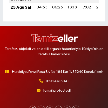
25 Ağu Sal
04:53
06:25
13:18
17:02
20:02
Tarafsız, objektif ve en etkili organik haberleriyle Türkiye'nin en
tarafsız haber sitesi
Hurşidiye, Fevzi Paşa Blv No:164 Kat:1, 35240 Konak/İzmir
02324416041
[email protected]