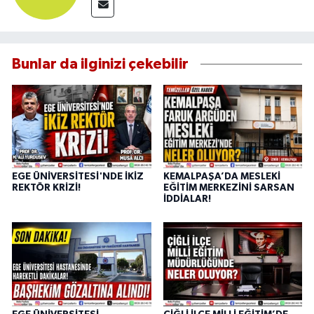
Bunlar da ilginizi çekebilir
EGE ÜNİVERSİTESİ'NDE İKİZ
KEMALPAŞA’DA MESLEKİ
REKTÖR KRİZİ!
EĞİTİM MERKEZİNİ SARSAN
İDDİALAR!