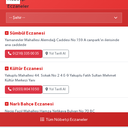
Sümbül Eczanesi
Yamanevler Mahallesi Alemdağ Caddesi No:159 A canpark'ın ilerisinde
ana caddede
0 (216) 335 00 35
Yol Tarifi Al
Kültür Eczanesi
Yakuplu Mahallesi 44. Sokak No:2 4 E-9 Yakuplu Fatih Sultan Mehmet
Kültür Merkezi Yanı
0 (555) 804 10 50
Yol Tarifi Al
Narlı Bahçe Eczanesi
Necip Fazıl Mahallesi Hamza Yerlikaya Bulvarı No:70 BC
Tüm Nöbetçi Eczaneler
0 (216) 784 50 77
Yol Tarifi Al