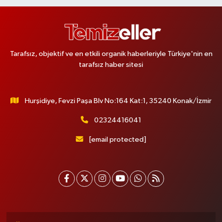
Erenköy Rüzgar Eczanesi
Erenköy Mahallesi Kantarcırıza Sokak No:23 B
0 (543) 576 82 04
Yol Tarifi Al
Tarafsız, objektif ve en etkili organik haberleriyle Türkiye'nin en
tarafsız haber sitesi
Serenay Eczanesi
Mimar Sinan Merkez Mahallesi Bayar Sokak No:35 A MİMARSİNAN
DEVLET HASTANESİNİN ÜST GEÇİDİNDEN KARŞI YOLA GEÇİNCE 200M
YÜRÜME MESAFESİ
Hurşidiye, Fevzi Paşa Blv No:164 Kat:1, 35240 Konak/İzmir
0 (551) 362 34 77
Yol Tarifi Al
02324416041
Ümit Eczanesi
[email protected]
Merkez Mahallesi Eski Edirne Cad. No:1175 A Arnavutköy Tıp Merkezi
bitişiği. Faruk Güllüoğlu ve Flo ayakkabıcılık karşısı. Arnavutkoy Devlet
Hastahanesine 1 dakika yürüme mesafesi
0 (541) 342 54 90
Yol Tarifi Al
Nihal Eczanesi
Sütlüce Mahallesi Talip Paşa Sokak 14 Sağlık Ocağına Paralel Sokakta