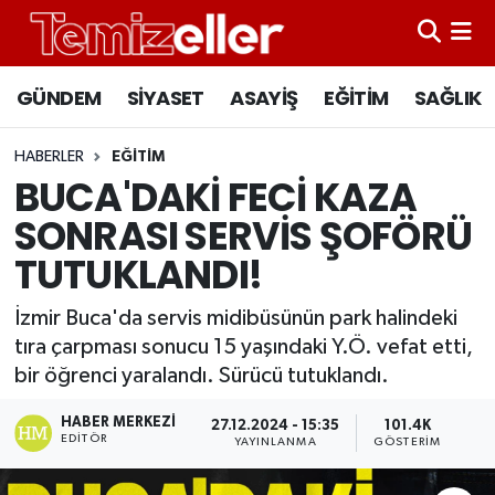
CANLI YAYIN
Hava Durumu
GÜNDEM
SİYASET
ASAYİŞ
EĞİTİM
SAĞLIK
GÜNDEM
Trafik Durumu
HABERLER
EĞİTİM
BUCA'DAKİ FECİ KAZA
ASAYİŞ
Süper Lig Puan Durumu ve Fikstür
SONRASI SERVİS ŞOFÖRÜ
EĞİTİM
Tüm Manşetler
TUTUKLANDI!
SAĞLIK
Son Dakika Haberleri
İzmir Buca'da servis midibüsünün park halindeki
tıra çarpması sonucu 15 yaşındaki Y.Ö. vefat etti,
SİYASET
Haber Arşivi
bir öğrenci yaralandı. Sürücü tutuklandı.
HABER MERKEZI
27.12.2024 - 15:35
101.4K
EDITÖR
YAYINLANMA
GÖSTERIM