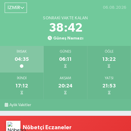
İZMİR
06.08.2026
SONRAKI VAKTE KALAN
38:41
Güneş Namazı
İMSAK
GÜNEŞ
ÖĞLE
04:35
06:11
13:22
İKINDI
AKŞAM
YATSI
17:12
20:24
21:53
Aylık Vakitler
Nöbetçi Eczaneler