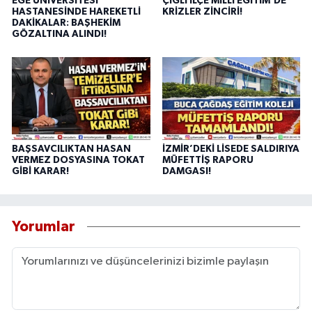
EGE ÜNİVERSİTESİ
ÇİĞLİ İLÇE MİLLİ EĞİTİM’DE
HASTANESİNDE HAREKETLİ
KRİZLER ZİNCİRİ!
DAKİKALAR: BAŞHEKİM
GÖZALTINA ALINDI!
BAŞSAVCILIKTAN HASAN
İZMİR’DEKİ LİSEDE SALDIRIYA
VERMEZ DOSYASINA TOKAT
MÜFETTİŞ RAPORU
GİBİ KARAR!
DAMGASI!
Yorumlar