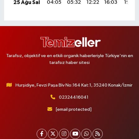
25 Ağu Sal
04:05
05:32
12:22
16:03
19:02
Tarafsız, objektif ve en etkili organik haberleriyle Türkiye'nin en
tarafsız haber sitesi
Hurşidiye, Fevzi Paşa Blv No:164 Kat:1, 35240 Konak/İzmir
02324416041
[email protected]