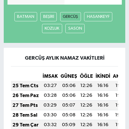
BATMAN
BEŞİRİ
GERCÜŞ
HASANKEYF
KOZLUK
SASON
GERCÜŞ AYLIK NAMAZ VAKITLERI
İMSAK
GÜNEŞ
ÖĞLE
İKINDI
AKŞA
25 Tem Cts
03:27
05:06
12:26
16:16
19:37
26 Tem Paz
03:28
05:06
12:26
16:16
19:36
27 Tem Pts
03:29
05:07
12:26
16:16
19:35
28 Tem Sal
03:30
05:08
12:26
16:16
19:34
29 Tem Çar
03:32
05:09
12:26
16:16
19:33