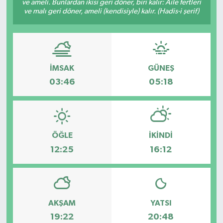
ve ameli. Bunlardan ikisi geri döner, biri kalır: Âile fertleri
ve malı geri döner, ameli (kendisiyle) kalır. (Hadis-i şerif)
İMSAK
GÜNEŞ
03:46
05:18
ÖĞLE
İKINDI
12:25
16:12
AKŞAM
YATSI
19:22
20:48