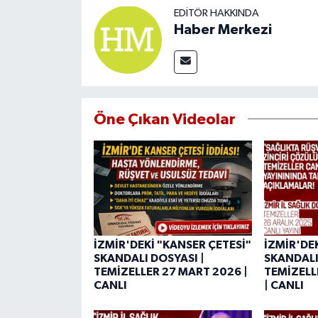
EDITÖR HAKKINDA
Haber Merkezi
Öne Çıkan Videolar
İZMİR'DEKİ "KANSER ÇETESİ"
İZMİR'DE
SKANDALI DOSYASI |
SKANDALI
TEMİZELLER 27 MART 2026 |
TEMİZELL
CANLI
| CANLI