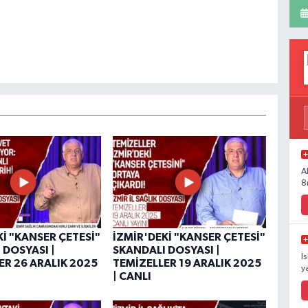
A
8
Kİ "KANSER ÇETESİ"
İZMİR'DEKİ "KANSER ÇETESİ"
 DOSYASI |
SKANDALI DOSYASI |
İ
ER 26 ARALIK 2025
TEMİZELLER 19 ARALIK 2025
y
| CANLI