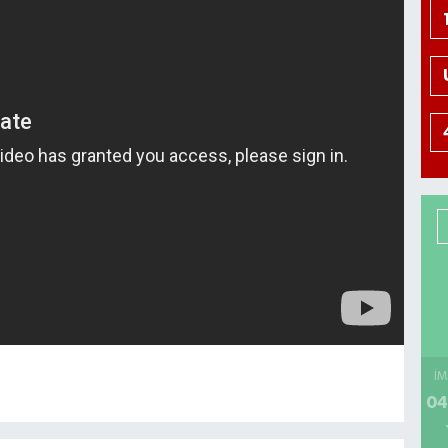
İM
04