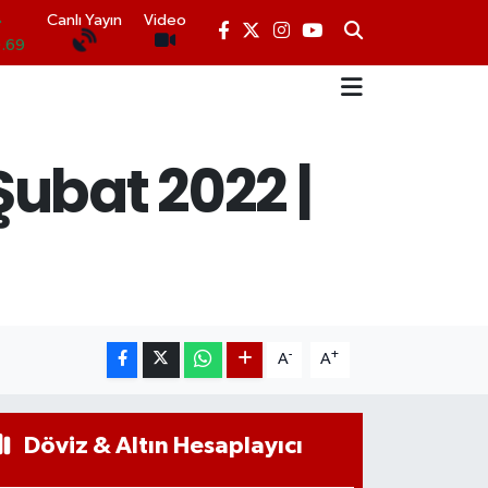
Canlı Yayın
Video
.69
06
.1
ubat 2022 |
.21
N
32
8
-
+
A
A
Döviz & Altın Hesaplayıcı