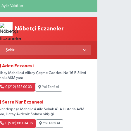
Aylık Vakitler
Nöbetçi Eczaneler
Aden Eczanesi
libey Mahallesi Alibey Çeşme Caddesi No:16 B Silivri
nolu ASM yanı
0 (212) 813 00 03
Yol Tarifi Al
Serra Nur Eczanesi
skenderpaşa Mahallesi Aile Sokak 41 A Historia AVM
anı, Hatay Akdeniz Sofrası bitişiği.
0 (536) 663 94 36
Yol Tarifi Al