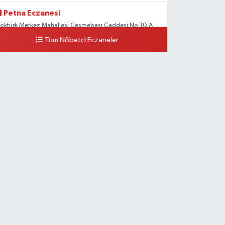
Petna Eczanesi
öktürk Merkez Mahallesi Çeşmebaşı Caddesi No:10 A
Tüm Nöbetçi Eczaneler
0 (212) 360 18 23
Yol Tarifi Al
Sacide Eczanesi
arlıktepe Mahallesi Soğanlık Caddesi No:34 A
0 (216) 504 24 53
Yol Tarifi Al
Bulvar Eczanesi
hmet Yesevi Mahallesi Abbas Medeni Sokak 17 A Çiftlik
öprüsünü geçtikten sonra Harman Mobilya arkası,
ulumba mevki, ECZANELER BÖLGESİ (GÜNEŞ, BULVAR,
İĞDEM, DEVA ECZANELERİ) eski gazi sağlık o
0 (216) 208 59 51
Yol Tarifi Al
Halıcıoğlu Eczanesi
alıcıoğlu Mahallesi Tunç Sokak 1 A Çıksalın,Alev
fluoğlu Semt Konağı yanı