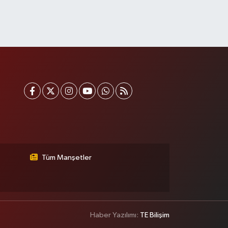
0 (212) 369 45 49
Yol Tarifi Al
Anka Eczanesi
cıbadem Mahallesi Acıbadem Caddesi 76 A İŞ BANKASI
ONUTLARINDAN KADIKÖY İSTİKAMETİNE GİDERKEN
ŞIKLARI GEÇİNCE SOLDA
0 (216) 771 50 40
Yol Tarifi Al
Portakal Eczanesi
nadolu Mahallesi Necip Fazıl Caddesi 58 A 2. CAMİNİN
YEŞİL CAMİ) 100 METRE İLERİSİ- BAKLAVACI ŞEMSETTİN
IRASINDA- ŞİRİNDEREYE İNEN YOL ÜZERİ
0 (212) 813 75 49
Yol Tarifi Al
Tüm Manşetler
Handan Eczanesi
okatköy Mahallesi Sultan Aziz Caddesi No:76 A
okatköy Merkez Camii Karşısında (yuşa yolu durağı
arşısında)
Haber Yazılımı:
TE Bilişim