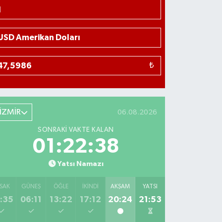
₺
İZMİR
06.08.2026
SONRAKI VAKTE KALAN
01:22:38
Yatsı Namazı
SAK
GÜNEŞ
ÖĞLE
İKINDI
AKŞAM
YATSI
:35
06:11
13:22
17:12
20:24
21:53