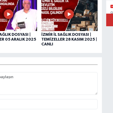
G
SAĞLIK DOSYASI |
İZMİR İL SAĞLIK DOSYASI |
ER 05 ARALIK 2025
TEMİZELLER 28 KASIM 2025 |
K
CANLI
A
k
T
Ç
H
O