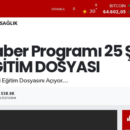
BITCOIN
°
30
64.602,05
0
DOLAR
SAĞLIK
47,5986
0.
EURO
55,0700
0
aber Programı 25 Ş
STERLİN
64,2438
0
GRAM ALTI
EĞİTİM DOSYASI
6513.94
0.
BİST100
13.768
4
 Eğitim Dosyasını Açıyor...
538.9K
GÖSTERIM