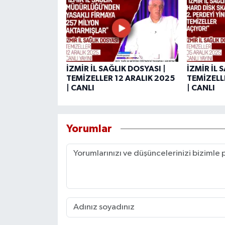
İZMİR İL SAĞLIK DOSYASI |
İZMİR İL 
TEMİZELLER 12 ARALIK 2025
TEMİZELL
| CANLI
| CANLI
Yorumlar