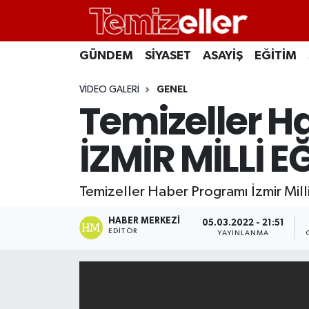
CANLI YAYIN
Hava Durumu
GÜNDEM
SİYASET
ASAYİŞ
EĞİTİM
GÜNDEM
Trafik Durumu
VIDEO GALERI
GENEL
Temizeller H
ASAYİŞ
Süper Lig Puan Durumu ve Fikstür
İZMİR MİLLİ 
EĞİTİM
Tüm Manşetler
Temizeller Haber Programı İzmir Milli
SAĞLIK
Son Dakika Haberleri
HABER MERKEZI
05.03.2022 - 21:51
SİYASET
Haber Arşivi
EDITÖR
YAYINLANMA