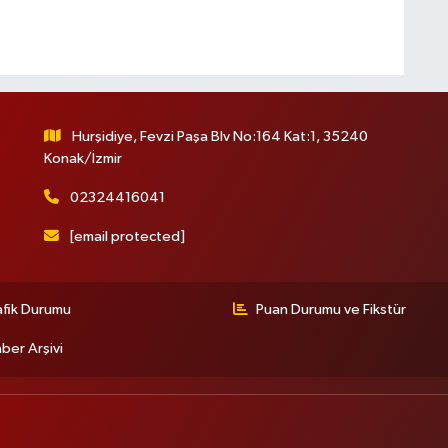
A
K
I
Hurşidiye, Fevzi Paşa Blv No:164 Kat:1, 35240
Konak/İzmir
02324416041
[email protected]
A
(
S
afik Durumu
Puan Durumu ve Fikstür
ber Arşivi
T
T
k