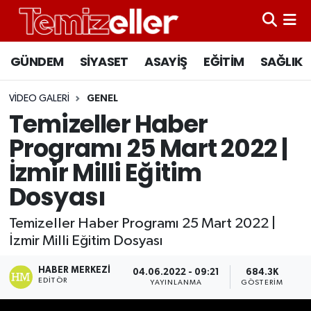
CANLI YAYIN
Hava Durumu
GÜNDEM
SİYASET
ASAYİŞ
EĞİTİM
SAĞLIK
GÜNDEM
Trafik Durumu
VIDEO GALERI
GENEL
Temizeller Haber
ASAYİŞ
Süper Lig Puan Durumu ve Fikstür
Programı 25 Mart 2022 |
EĞİTİM
Tüm Manşetler
İzmir Milli Eğitim
Dosyası
SAĞLIK
Son Dakika Haberleri
Temizeller Haber Programı 25 Mart 2022 |
SİYASET
Haber Arşivi
İzmir Milli Eğitim Dosyası
HABER MERKEZI
04.06.2022 - 09:21
684.3K
EDITÖR
YAYINLANMA
GÖSTERIM