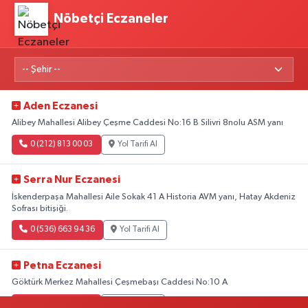
Nöbetçi Eczaneler
Aden Eczanesi
Alibey Mahallesi Alibey Çeşme Caddesi No:16 B Silivri 8nolu ASM yanı
0 (212) 813 00 03
Yol Tarifi Al
Serra Nur Eczanesi
İskenderpaşa Mahallesi Aile Sokak 41 A Historia AVM yanı, Hatay Akdeniz
Sofrası bitişiği.
0 (536) 663 94 36
Yol Tarifi Al
Petna Eczanesi
Göktürk Merkez Mahallesi Çeşmebaşı Caddesi No:10 A
0 (212) 360 18 23
Yol Tarifi Al