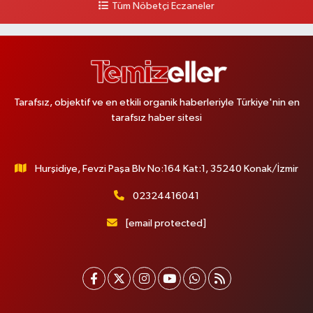
Tüm Nöbetçi Eczaneler
Sacide Eczanesi
Karlıktepe Mahallesi Soğanlık Caddesi No:34 A
0 (216) 504 24 53
Yol Tarifi Al
Tarafsız, objektif ve en etkili organik haberleriyle Türkiye'nin en
Bulvar Eczanesi
tarafsız haber sitesi
Ahmet Yesevi Mahallesi Abbas Medeni Sokak 17 A Çiftlik köprüsünü
geçtikten sonra Harman Mobilya arkası, Tulumba mevki, ECZANELER
BÖLGESİ (GÜNEŞ, BULVAR, ÇİĞDEM, DEVA ECZANELERİ) eski gazi sağlık
o
Hurşidiye, Fevzi Paşa Blv No:164 Kat:1, 35240 Konak/İzmir
0 (216) 208 59 51
Yol Tarifi Al
02324416041
Halıcıoğlu Eczanesi
[email protected]
Halıcıoğlu Mahallesi Tunç Sokak 1 A Çıksalın,Alev Ofluoğlu Semt Konağı
yanı
0 (212) 369 45 49
Yol Tarifi Al
Anka Eczanesi