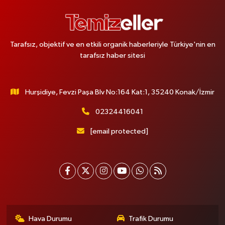
Karlıktepe Mahallesi Soğanlık Caddesi No:34 A
0 (216) 504 24 53
Yol Tarifi Al
Tarafsız, objektif ve en etkili organik haberleriyle Türkiye'nin en
Bulvar Eczanesi
tarafsız haber sitesi
Ahmet Yesevi Mahallesi Abbas Medeni Sokak 17 A Çiftlik köprüsünü
geçtikten sonra Harman Mobilya arkası, Tulumba mevki, ECZANELER
BÖLGESİ (GÜNEŞ, BULVAR, ÇİĞDEM, DEVA ECZANELERİ) eski gazi sağlık
o
Hurşidiye, Fevzi Paşa Blv No:164 Kat:1, 35240 Konak/İzmir
0 (216) 208 59 51
Yol Tarifi Al
02324416041
Halıcıoğlu Eczanesi
[email protected]
Halıcıoğlu Mahallesi Tunç Sokak 1 A Çıksalın,Alev Ofluoğlu Semt Konağı
yanı
0 (212) 369 45 49
Yol Tarifi Al
Anka Eczanesi
Acıbadem Mahallesi Acıbadem Caddesi 76 A İŞ BANKASI
KONUTLARINDAN KADIKÖY İSTİKAMETİNE GİDERKEN IŞIKLARI GEÇİNCE
Hava Durumu
Trafik Durumu
SOLDA