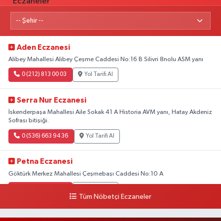
Aden Eczanesi
Alibey Mahallesi Alibey Çeşme Caddesi No:16 B Silivri 8nolu ASM yanı
0 (212) 813 00 03
Yol Tarifi Al
Serra Nur Eczanesi
İskenderpaşa Mahallesi Aile Sokak 41 A Historia AVM yanı, Hatay Akdeniz
Sofrası bitişiği.
0 (536) 663 94 36
Yol Tarifi Al
Petna Eczanesi
Göktürk Merkez Mahallesi Çeşmebaşı Caddesi No:10 A
0 (212) 360 18 23
Yol Tarifi Al
Tüm Nöbetçi Eczaneler
Sacide Eczanesi