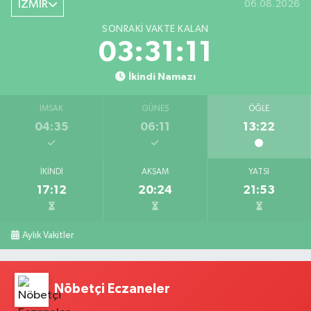
İZMİR
06.08.2026
SONRAKI VAKTE KALAN
03:31:10
İkindi Namazı
İMSAK
GÜNEŞ
ÖĞLE
04:35
06:11
13:22
İKINDI
AKŞAM
YATSI
17:12
20:24
21:53
Aylık Vakitler
Nöbetçi Eczaneler