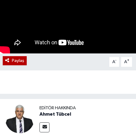
Paylaş
-
+
A
A
EDITÖR HAKKINDA
Ahmet Tübcel