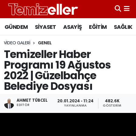
CANLI YAYIN
Hava Durumu
GÜNDEM
SİYASET
ASAYİŞ
EĞİTİM
SAĞLIK
GÜNDEM
Trafik Durumu
VIDEO GALERI
GENEL
Temizeller Haber
ASAYİŞ
Süper Lig Puan Durumu ve Fikstür
Programı 19 Ağustos
EĞİTİM
Tüm Manşetler
2022 | Güzelbahçe
Belediye Dosyası
SAĞLIK
Son Dakika Haberleri
SİYASET
Haber Arşivi
AHMET TÜBCEL
20.01.2024 - 11:24
482.6K
EDITÖR
YAYINLANMA
GÖSTERIM