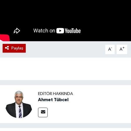
Paylaş
-
+
A
A
EDITÖR HAKKINDA
Ahmet Tübcel