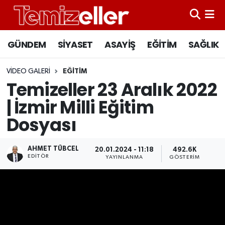
CANLI YAYIN
Hava Durumu
GÜNDEM
SİYASET
ASAYİŞ
EĞİTİM
SAĞLIK
GÜNDEM
Trafik Durumu
VIDEO GALERI
EĞITIM
Temizeller 23 Aralık 2022
ASAYİŞ
Süper Lig Puan Durumu ve Fikstür
| İzmir Milli Eğitim
EĞİTİM
Tüm Manşetler
Dosyası
SAĞLIK
Son Dakika Haberleri
AHMET TÜBCEL
20.01.2024 - 11:18
492.6K
EDITÖR
YAYINLANMA
GÖSTERIM
SİYASET
Haber Arşivi