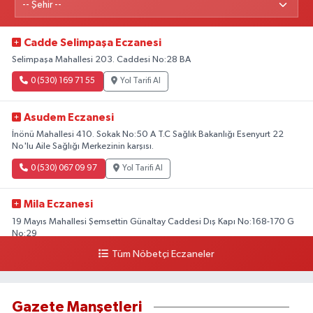
Cadde Selimpaşa Eczanesi
Selimpaşa Mahallesi 203. Caddesi No:28 BA
0 (530) 169 71 55
Yol Tarifi Al
Asudem Eczanesi
İnönü Mahallesi 410. Sokak No:50 A T.C Sağlık Bakanlığı Esenyurt 22
No'lu Aile Sağlığı Merkezinin karşısı.
0 (530) 067 09 97
Yol Tarifi Al
Mila Eczanesi
19 Mayıs Mahallesi Şemsettin Günaltay Caddesi Dış Kapı No:168-170 G
No:29
Tüm Nöbetçi Eczaneler
0 (216) 514 23 73
Yol Tarifi Al
Kasımpaşa Eczanesi
Gazete Manşetleri
Yahya Kahya Mahallesi Kasımpaşa Bostanı Sokak 18A Mutfak Ekipmanları