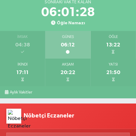
SONRAKI VAKTE KALAN
06:01:27
Öğle Namazı
İMSAK
GÜNEŞ
ÖĞLE
04:38
06:12
13:22
İKINDI
AKŞAM
YATSI
17:11
20:22
21:50
Aylık Vakitler
Nöbetçi Eczaneler