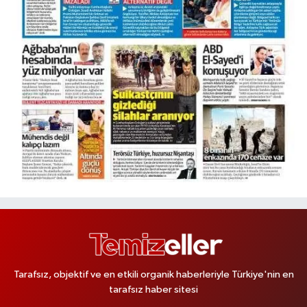
Burcu Eczanesi
Veliefendi Mahallesi Çırpıcı Yolu B Sokak 1-B PİDEBANK AŞAĞISI
YAKAMOZ BÜFE KARŞISI
0 (212) 679 28 65
Yol Tarifi Al
Çengelköy Meydan Eczanesi
Çengelköy Mahallesi Kaldırım Caddesi 60 A A3 Blok No:8 Ömer Öztürk
Camii Karşısı
0 (216) 755 64 23
Yol Tarifi Al
Banu Eczanesi
Osmaniye Mahallesi Adalet Sokak 6 Osmaniye Minibüs Durakları
Meydanı, Çarşı girişi,Tarihi Kayıkçıoğlu Fırını karşısı
0 (212) 543 28 87
Yol Tarifi Al
Ece Eczanesi
Tarafsız, objektif ve en etkili organik haberleriyle Türkiye'nin en
Akşemsettin Mahallesi Eşref Bitlis Bulvarı 40 A Akşemsettin Mahallesi
tarafsız haber sitesi
Eşref Bitlis Bulvarı No:40 A Sultanbeyli İstanbul Dumankaya Trend