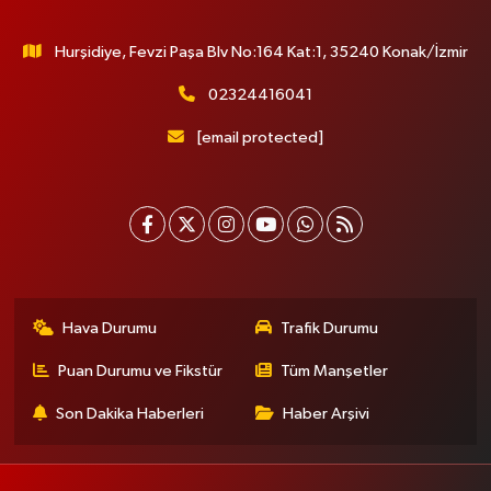
Residence Karşısı
0 (533) 260 54 90
Yol Tarifi Al
Hurşidiye, Fevzi Paşa Blv No:164 Kat:1, 35240 Konak/İzmir
Aysu Eczanesi
02324416041
Koşuyolu Mahallesi Koşuyolu Caddesi No:77 A Medipol Hastanesi'nin
[email protected]
yokuşunu çıkıp sağa dönünce 100 mt
0 (216) 327 27 77
Yol Tarifi Al
Vural Eczanesi
Esenevler Mahallesi Yunus Emre Caddesi 41 B Yunus Emre Caddesi Çağrı
Market yanı
0 (216) 316 36 26
Yol Tarifi Al
Hava Durumu
Trafik Durumu
Ilgın Eczanesi
Puan Durumu ve Fikstür
Tüm Manşetler
Orhan Gazi Mahallesi Mercedes Bulvarı 41IG Avrupark Hayat Sitesi
dükkanları - Hoşdere-Hadımköy Yolu üzerinde, Baykar'a gelmeden solda.
Son Dakika Haberleri
Haber Arşivi
E-bebek mağazası yanı.
0 (542) 182 40 32
Yol Tarifi Al