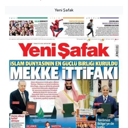
Satan Dükkanların Olduğu Caddede Denizbank'ın Karşısı, Albaraka'nın
Sokağında
Yeni Şafak
0 (212) 253 77 44
Yol Tarifi Al
3.İstanbul Eczanesi
Başakşehir Mahallesi Gazi Mustafa Kemal Bulvarı A101 market
yakınındaki diş kliniği ile emlak ofisi arasında bulunan köşe dükkanı
0 (212) 813 66 13
Yol Tarifi Al
Papatya Eczanesi
Petroliş Mahallesi Nirengi Sokak No:11 A Hüseyin Araç Sağlık Merkezi Yanı
Yavuz Selim Orta Okul Karşısı
0 (216) 755 14 15
Yol Tarifi Al
Osman Eczanesi
Osmanağa Mahallesi Kuşdili Caddesi No:55 A
0 (216) 784 30 99
Yol Tarifi Al