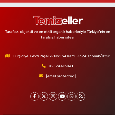
Sacide Eczanesi
Karlıktepe Mahallesi Soğanlık Caddesi No:34 A
0 (216) 504 24 53
Yol Tarifi Al
Tarafsız, objektif ve en etkili organik haberleriyle Türkiye'nin en
Bulvar Eczanesi
tarafsız haber sitesi
Ahmet Yesevi Mahallesi Abbas Medeni Sokak 17 A Çiftlik köprüsünü
geçtikten sonra Harman Mobilya arkası, Tulumba mevki, ECZANELER
BÖLGESİ (GÜNEŞ, BULVAR, ÇİĞDEM, DEVA ECZANELERİ) eski gazi sağlık
o
Hurşidiye, Fevzi Paşa Blv No:164 Kat:1, 35240 Konak/İzmir
0 (216) 208 59 51
Yol Tarifi Al
02324416041
Halıcıoğlu Eczanesi
[email protected]
Halıcıoğlu Mahallesi Tunç Sokak 1 A Çıksalın,Alev Ofluoğlu Semt Konağı
yanı
0 (212) 369 45 49
Yol Tarifi Al
Anka Eczanesi
Acıbadem Mahallesi Acıbadem Caddesi 76 A İŞ BANKASI