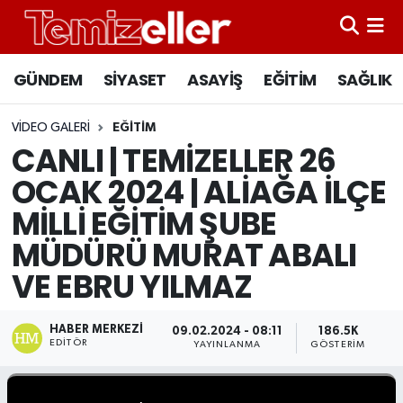
CANLI YAYIN
Hava Durumu
GÜNDEM
SİYASET
ASAYİŞ
EĞİTİM
SAĞLIK
GÜNDEM
Trafik Durumu
VIDEO GALERI
EĞITIM
CANLI | TEMİZELLER 26
ASAYİŞ
Süper Lig Puan Durumu ve Fikstür
OCAK 2024 | ALİAĞA İLÇE
EĞİTİM
Tüm Manşetler
MİLLİ EĞİTİM ŞUBE
MÜDÜRÜ MURAT ABALI
SAĞLIK
Son Dakika Haberleri
VE EBRU YILMAZ
SİYASET
Haber Arşivi
HABER MERKEZI
09.02.2024 - 08:11
186.5K
EDITÖR
YAYINLANMA
GÖSTERIM