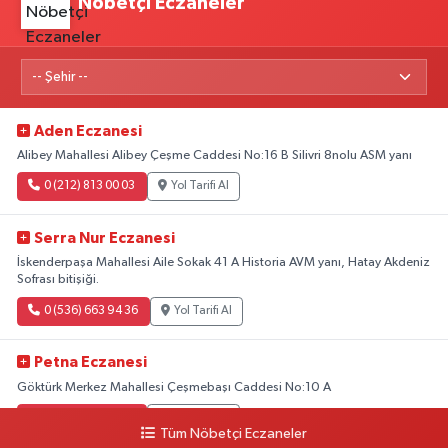
Nöbetçi Eczaneler
Aden Eczanesi
Alibey Mahallesi Alibey Çeşme Caddesi No:16 B Silivri 8nolu ASM yanı
0 (212) 813 00 03
Yol Tarifi Al
Serra Nur Eczanesi
İskenderpaşa Mahallesi Aile Sokak 41 A Historia AVM yanı, Hatay Akdeniz
Sofrası bitişiği.
0 (536) 663 94 36
Yol Tarifi Al
Petna Eczanesi
Göktürk Merkez Mahallesi Çeşmebaşı Caddesi No:10 A
0 (212) 360 18 23
Yol Tarifi Al
Tüm Nöbetçi Eczaneler