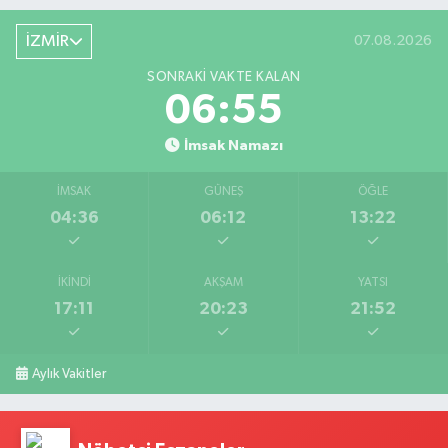
İZMİR
07.08.2026
SONRAKI VAKTE KALAN
06:55
İmsak Namazı
İMSAK
GÜNEŞ
ÖĞLE
04:36
06:12
13:22
İKINDI
AKŞAM
YATSI
17:11
20:23
21:52
Aylık Vakitler