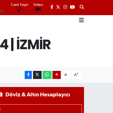
Canlı Yayın
Video
05
18
.22
 | İZMİR
N
39
.66
-
+
A
A
Döviz & Altın Hesaplayıcı