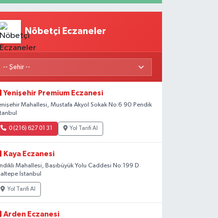
Nöbetçi Eczaneler
Yenişehir Premium Eczanesi
enişehir Mahallesi, Mustafa Akyol Sokak No:6 90 Pendik
stanbul
0 (216) 627 01 31
Yol Tarifi Al
Kaya Eczanesi
ındıklı Mahallesi, Başıbüyük Yolu Caddesi No:199 D
altepe İstanbul
Yol Tarifi Al
Arden Eczanesi