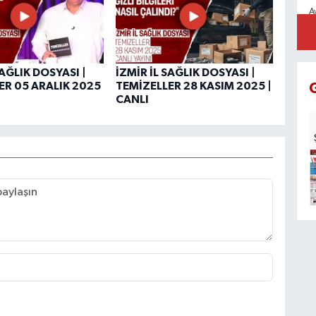
A
N
SAĞLIK DOSYASI |
İZMİR İL SAĞLIK DOSYASI |
ER 05 ARALIK 2025
TEMİZELLER 28 KASIM 2025 |
CANLI
B
K
Z
İ
M
G