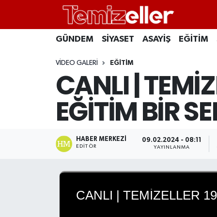
CANLI YAYIN
Hava Durumu
GÜNDEM
SİYASET
ASAYİŞ
EĞİTİM
GÜNDEM
Trafik Durumu
VIDEO GALERI
EĞITIM
CANLI | TEMİZ
ASAYİŞ
Süper Lig Puan Durumu ve Fikstür
EĞİTİM BİR S
EĞİTİM
Tüm Manşetler
SAĞLIK
Son Dakika Haberleri
HABER MERKEZI
09.02.2024 - 08:11
EDITÖR
YAYINLANMA
SİYASET
Haber Arşivi