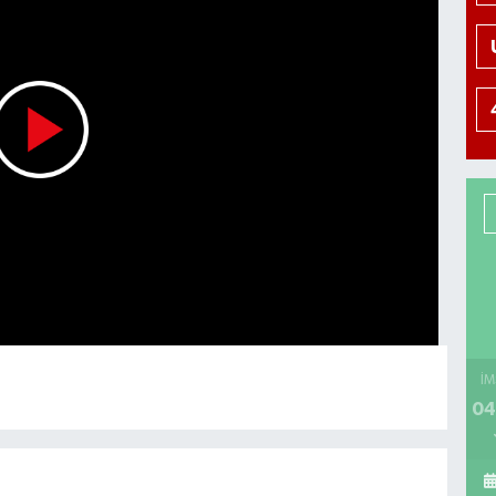
İM
04