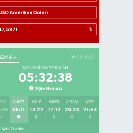
₺
İZMİR
06.08.2026
SONRAKI VAKTE KALAN
05:32:37
Öğle Namazı
SAK
GÜNEŞ
ÖĞLE
İKINDI
AKŞAM
YATSI
:35
06:11
13:22
17:12
20:24
21:53
Aylık Vakitler