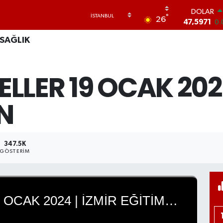
DOLAR
°
26
47,5971
0.
EURO
SAĞLIK
55,1336
0.
STERLİN
64,2534
0
ELLER 19 OCAK 2024
GRAM ALTI
6518.23
0.
BİST100
EN
13.703
0
BITCOIN
64.475,47
0
347.5K
GÖSTERIM