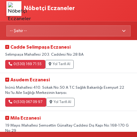
Nöbetçi Eczaneler
Cadde Selimpaşa Eczanesi
Selimpaşa Mahallesi 203. Caddesi No:28 BA
0 (530) 169 71 55
Yol Tarifi Al
Asudem Eczanesi
İnönü Mahallesi 410. Sokak No:50 A T.C Sağlık Bakanlığı Esenyurt 22
No'lu Aile Sağlığı Merkezinin karşısı.
0 (530) 067 09 97
Yol Tarifi Al
Mila Eczanesi
19 Mayıs Mahallesi Şemsettin Günaltay Caddesi Dış Kapı No:168-170 G
No:29