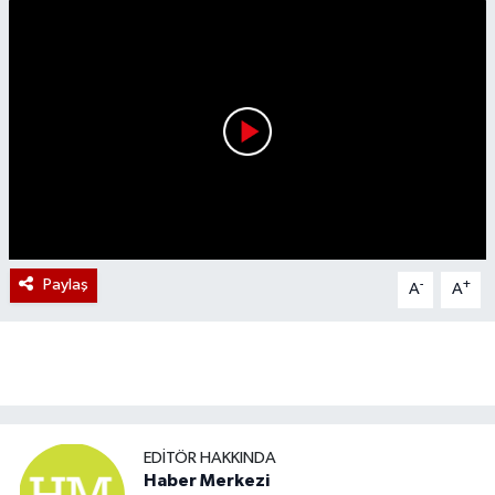
Paylaş
-
+
A
A
EDITÖR HAKKINDA
Haber Merkezi