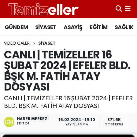
CANLI YAYIN
Hava Durumu
GÜNDEM
SİYASET
ASAYİŞ
EĞİTİM
SAĞLIK
GÜNDEM
Trafik Durumu
VIDEO GALERI
SIYASET
CANLI | TEMİZELLER 16
ASAYİŞ
Süper Lig Puan Durumu ve Fikstür
ŞUBAT 2024 | EFELER BLD.
EĞİTİM
Tüm Manşetler
BŞK M. FATİH ATAY
DOSYASI
SAĞLIK
Son Dakika Haberleri
CANLI | TEMİZELLER 16 ŞUBAT 2024 | EFELER
SİYASET
Haber Arşivi
BLD. BŞK M. FATİH ATAY DOSYASI
HABER MERKEZI
16.02.2024 - 19:10
371.6K
EDITÖR
YAYINLANMA
GÖSTERIM