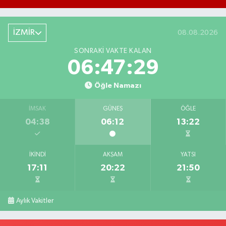
İZMİR
08.08.2026
SONRAKI VAKTE KALAN
06:47:29
Öğle Namazı
İMSAK
GÜNEŞ
ÖĞLE
04:38
06:12
13:22
İKINDI
AKŞAM
YATSI
17:11
20:22
21:50
Aylık Vakitler