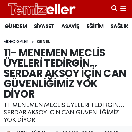
CANLI YAYIN
Hava Durumu
GÜNDEM
SİYASET
ASAYİŞ
EĞİTİM
SAĞLIK
GÜNDEM
Trafik Durumu
VIDEO GALERI
GENEL
11- MENEMEN MECLİS
ASAYİŞ
Süper Lig Puan Durumu ve Fikstür
ÜYELERİ TEDİRGİN...
EĞİTİM
Tüm Manşetler
SERDAR AKSOY İÇİN CAN
GÜVENLİĞİMİZ YOK
SAĞLIK
Son Dakika Haberleri
DİYOR
SİYASET
Haber Arşivi
11- MENEMEN MECLİS ÜYELERİ TEDİRGİN...
SERDAR AKSOY İÇİN CAN GÜVENLİĞİMİZ
YOK DİYOR