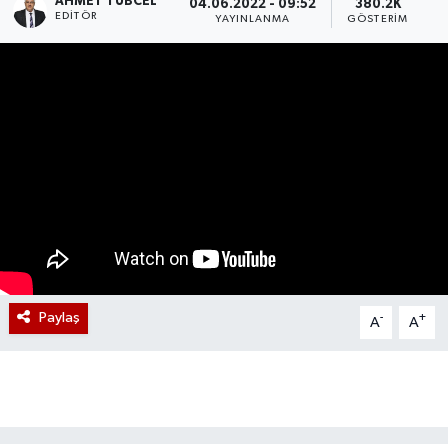
AHMET TÜBCEL
04.06.2022 - 09:52
380.2K
EDITÖR
YAYINLANMA
GÖSTERIM
Paylaş
-
+
A
A