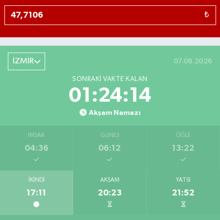
₺
İZMİR
07.08.2026
SONRAKI VAKTE KALAN
01:24:13
Akşam Namazı
İMSAK
GÜNEŞ
ÖĞLE
04:36
06:12
13:22
İKINDI
AKŞAM
YATSI
17:11
20:23
21:52