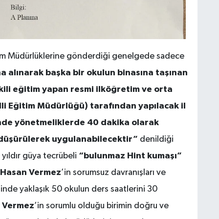
B
B
ğitim Müdürlüklerine gönderdiği genelgede sadece
A
 alınarak başka bir okulun binasına taşınan
A
S
ili eğitim yapan resmi ilköğretim ve orta
g
lli Eğitim Müdürlüğü) tarafından yapılacak il
inde yönetmeliklerde 40 dakika olarak
a düşürülerek uygulanabilecektir”
denildiği
P
O
yıldır güya tecrübeli
“bulunmaz Hint kumaşı”
A
Hasan Vermez
’in sorumsuz davranışları ve
esinde yaklaşık 50 okulun ders saatlerini 30
 Vermez
’in sorumlu olduğu birimin doğru ve
B