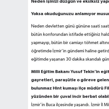
Neden işinizi düzgün ve eksiksiz ya
Yoksa okuduğunuzu anlamıyor musu
Neden devletten günü gününe saati saatine 
bütün konforundan istifade ettiğiniz hald
yapmayıp, bütün bir camiayı töhmet altınd
öğretimde İzmir’in gündemi haline getirdiğ
eğitimde yaşanan 30 dakika skandalı g
Milli Eğitim Bakanı Yusuf Tekin’in eği
gayretleri, paraşütle o göreve gelen
bulunmaz Hint kumaşı ilçe müdürü Fik
yüzünden bir çuval incir berbat olabil
İzmir’in Buca ilçesinde yaşandı. İzmir İl 