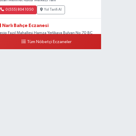
ultan Mehmet Kültür Merkezi Yanı
0 (555) 804 10 50
Yol Tarifi Al
Narlı Bahçe Eczanesi
ecip Fazıl Mahallesi Hamza Yerlikaya Bulvarı No:70 BC
Tüm Nöbetçi Eczaneler
0 (216) 784 50 77
Yol Tarifi Al
Erenköy Rüzgar Eczanesi
renköy Mahallesi Kantarcırıza Sokak No:23 B
0 (543) 576 82 04
Yol Tarifi Al
Serenay Eczanesi
imar Sinan Merkez Mahallesi Bayar Sokak No:35 A
İMARSİNAN DEVLET HASTANESİNİN ÜST GEÇİDİNDEN
ARŞI YOLA GEÇİNCE 200M YÜRÜME MESAFESİ
0 (551) 362 34 77
Yol Tarifi Al
Ümit Eczanesi