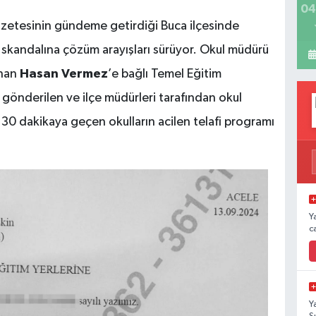
04
gazetesinin gündeme getirdiği Buca ilçesinde
 skandalına çözüm arayışları sürüyor. Okul müdürü
anan
Hasan Vermez
’e bağlı Temel Eğitim
 gönderilen ve ilçe müdürleri tarafından okul
, 30 dakikaya geçen okulların acilen telafi programı
Y
c
Y