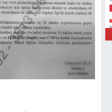
S
N
E
M
M
K