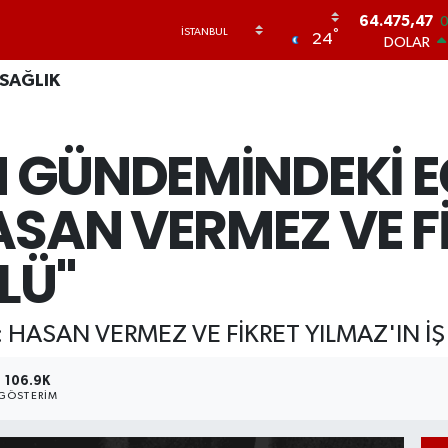
DOLAR
°
24
47,5971
0.
EURO
SAĞLIK
55,1336
0.
STERLİN
64,2534
0
N GÜNDEMİNDEKİ E
GRAM ALTI
6527.85
0
BİST100
ASAN VERMEZ VE F
13.703
0
BITCOIN
64.475,47
0
LÜ"
HASAN VERMEZ VE FİKRET YILMAZ'IN İŞ 
106.9K
GÖSTERIM