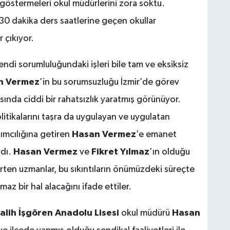
m
göstermeleri okul müdürlerini zora soktu.
g
0 dakika ders saatlerine geçen okullar
 çıkıyor.
di sorumluluğundaki işleri bile tam ve eksiksiz
C
n Vermez
’in bu sorumsuzluğu İzmir’de görev
sında ciddi bir rahatsızlık yaratmış görünüyor.
itikalarını taşra da uygulayan ve uygulatan
A
ımcılığına getiren
Hasan Vermez
’e emanet
rdı.
Hasan Vermez
ve
Fikret Yılmaz
’ın olduğu
lirten uzmanlar, bu sıkıntıların önümüzdeki süreçte
K
D
az bir hal alacağını ifade ettiler.
E
lih İşgören Anadolu Lisesi
okul müdürü
Hasan