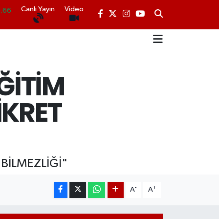
Canlı Yayın
Video
05
18
.22
ĞİTİM
N
.54
İKRET
.66
BİLMEZLİĞİ"
-
+
A
A