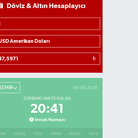
Döviz & Altın Hesaplayıcı
₺
İZMİR
06.08.2026
SONRAKI VAKTE KALAN
20:40
İmsak Namazı
SAK
GÜNEŞ
ÖĞLE
İKINDI
AKŞAM
YATSI