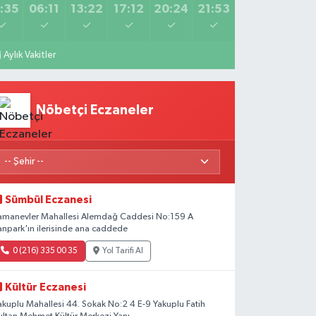
:35
06:11
13:22
17:12
20:24
21:53
Aylık Vakitler
Nöbetçi Eczaneler
Sümbül Eczanesi
amanevler Mahallesi Alemdağ Caddesi No:159 A
anpark'ın ilerisinde ana caddede
0 (216) 335 00 35
Yol Tarifi Al
Kültür Eczanesi
akuplu Mahallesi 44. Sokak No:2 4 E-9 Yakuplu Fatih