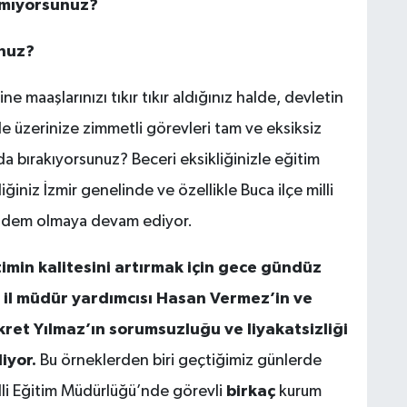
pmıyorsunuz?
M
T
k
nuz?
m
maaşlarınızı tıkır tıkır aldığınız halde, devletin
e üzerinize zimmetli görevleri tam ve eksiksiz
a bırakıyorsunuz? Beceri eksikliğinizle eğitim
S
P
iniz İzmir genelinde ve özellikle Buca ilçe milli
ündem olmaya devam ediyor.
timin kalitesini artırmak için gece gündüz
K
 il müdür yardımcısı Hasan Vermez’in ve
ret Yılmaz’ın sorumsuzluğu ve liyakatsizliği
iyor.
Bu örneklerden biri geçtiğimiz günlerde
T
D
Milli Eğitim Müdürlüğü’nde görevli
birkaç
kurum
k