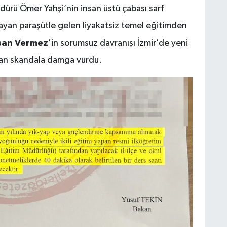
üdürü Ömer Yahşi’nin insan üstü çabası sarf
ayan paraşütle gelen liyakatsiz temel eğitimden
san Vermez
’in sorumsuz davranışı İzmir’de yeni
Ç
anan skandala damga vurdu.
A
B
M
S