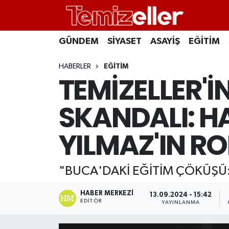
CANLI YAYIN
Hava Durumu
GÜNDEM
SİYASET
ASAYİŞ
EĞİTİM
GÜNDEM
Trafik Durumu
HABERLER
EĞİTİM
TEMİZELLER'İ
ASAYİŞ
Süper Lig Puan Durumu ve Fikstür
SKANDALI: H
EĞİTİM
Tüm Manşetler
YILMAZ'IN RO
SAĞLIK
Son Dakika Haberleri
"BUCA'DAKİ EĞİTİM ÇÖKÜŞÜ: 
SİYASET
Haber Arşivi
HABER MERKEZI
13.09.2024 - 15:42
EDITÖR
YAYINLANMA