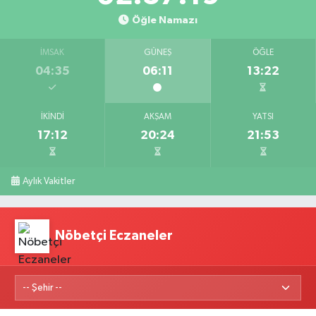
Öğle Namazı
İMSAK
GÜNEŞ
ÖĞLE
04:35
06:11
13:22
İKINDI
AKŞAM
YATSI
17:12
20:24
21:53
Aylık Vakitler
Nöbetçi Eczaneler