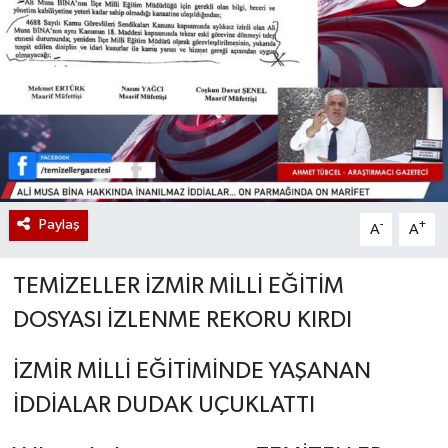
Paylaş
-
+
A
A
TEMİZELLER İZMİR MİLLİ EĞİTİM
DOSYASI İZLENME REKORU KIRDI
İZMİR MİLLİ EĞİTİMİNDE YAŞANAN
İDDİALAR DUDAK UÇUKLATTI