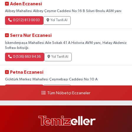
Aden Eczanesi
Alibey Mahallesi Alibey Çeşme Caddesi No:16 B Silivri 8nolu ASM yanı
0 (212) 813 00 03
Yol Tarifi Al
Serra Nur Eczanesi
İskenderpaşa Mahallesi Aile Sokak 41 A Historia AVM yanı, Hatay Akdeniz
Sofrası bitişiği.
0 (536) 663 94 36
Yol Tarifi Al
Petna Eczanesi
Göktürk Merkez Mahallesi Çeşmebaşı Caddesi No:10 A
0 (212) 360 18 23
Yol Tarifi Al
Tüm Nöbetçi Eczaneler
Sacide Eczanesi
Karlıktepe Mahallesi Soğanlık Caddesi No:34 A
0 (216) 504 24 53
Yol Tarifi Al