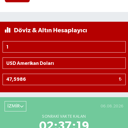
Döviz & Altın Hesaplayıcı
₺
İZMİR
06.08.2026
SONRAKI VAKTE KALAN
02:37:18