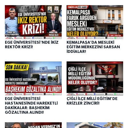
EGE ÜNİVERSİTESİ'NDE İKİZ
KEMALPAŞA’DA MESLEKİ
REKTÖR KRİZİ!
EĞİTİM MERKEZİNİ SARSAN
İDDİALAR!
EGE ÜNİVERSİTESİ
ÇİĞLİ İLÇE MİLLİ EĞİTİM’DE
HASTANESİNDE HAREKETLİ
KRİZLER ZİNCİRİ!
DAKİKALAR: BAŞHEKİM
GÖZALTINA ALINDI!