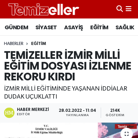
CANLI YAYIN
Hava Durumu
GÜNDEM
SİYASET
ASAYİŞ
EĞİTİM
SAĞLIK
GÜNDEM
Trafik Durumu
HABERLER
EĞİTİM
TEMİZELLER İZMİR MİLLİ
ASAYİŞ
Süper Lig Puan Durumu ve Fikstür
EĞİTİM DOSYASI İZLENME
EĞİTİM
Tüm Manşetler
REKORU KIRDI
SAĞLIK
Son Dakika Haberleri
İZMİR MİLLİ EĞİTİMİNDE YAŞANAN İDDİALAR
DUDAK UÇUKLATTI
SİYASET
Haber Arşivi
HABER MERKEZI
28.02.2022 - 11:04
214K
EDITÖR
YAYINLANMA
GÖSTERIM