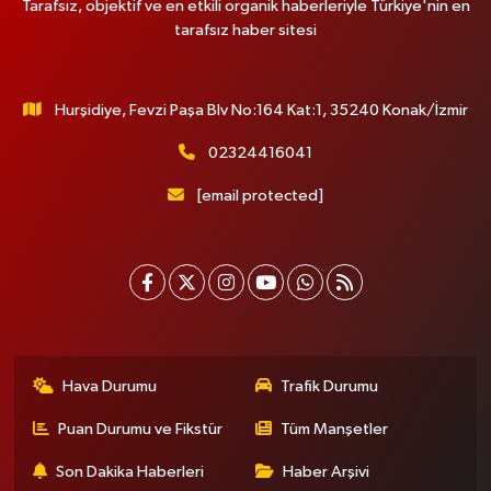
Tarafsız, objektif ve en etkili organik haberleriyle Türkiye'nin en
Bulvar Eczanesi
tarafsız haber sitesi
Ahmet Yesevi Mahallesi Abbas Medeni Sokak 17 A Çiftlik köprüsünü
geçtikten sonra Harman Mobilya arkası, Tulumba mevki, ECZANELER
BÖLGESİ (GÜNEŞ, BULVAR, ÇİĞDEM, DEVA ECZANELERİ) eski gazi sağlık
o
Hurşidiye, Fevzi Paşa Blv No:164 Kat:1, 35240 Konak/İzmir
0 (216) 208 59 51
Yol Tarifi Al
02324416041
Halıcıoğlu Eczanesi
[email protected]
Halıcıoğlu Mahallesi Tunç Sokak 1 A Çıksalın,Alev Ofluoğlu Semt Konağı
yanı
0 (212) 369 45 49
Yol Tarifi Al
Anka Eczanesi
Acıbadem Mahallesi Acıbadem Caddesi 76 A İŞ BANKASI
KONUTLARINDAN KADIKÖY İSTİKAMETİNE GİDERKEN IŞIKLARI GEÇİNCE
Hava Durumu
Trafik Durumu
SOLDA
0 (216) 771 50 40
Yol Tarifi Al
Puan Durumu ve Fikstür
Tüm Manşetler
Son Dakika Haberleri
Haber Arşivi
Portakal Eczanesi