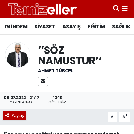
CANLI YAYIN
Hava Durumu
GÜNDEM
SİYASET
ASAYİŞ
EĞİTİM
SAĞLIK
GÜNDEM
Trafik Durumu
‘’SÖZ
ASAYİŞ
Süper Lig Puan Durumu ve Fikstür
NAMUSTUR’’
EĞİTİM
Tüm Manşetler
AHMET TÜBCEL
SAĞLIK
Son Dakika Haberleri
08.07.2022 - 21:17
134K
SİYASET
Haber Arşivi
YAYINLANMA
GÖSTERIM
Paylaş
-
+
A
A