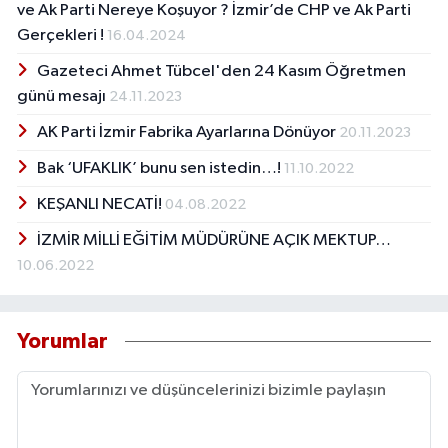
ve Ak Parti Nereye Koşuyor ? İzmir’de CHP ve Ak Parti
Gerçekleri !
16.04.2024
Gazeteci Ahmet Tübcel'den 24 Kasım Öğretmen
günü mesajı
24.11.2023
AK Parti İzmir Fabrika Ayarlarına Dönüyor
20.11.2023
Bak ‘UFAKLIK’ bunu sen istedin…!
11.10.2022
KEŞANLI NECATİ!
04.08.2022
İZMİR MİLLİ EĞİTİM MÜDÜRÜNE AÇIK MEKTUP…
10.06.2022
Yorumlar