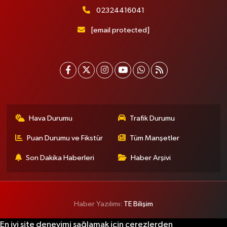
02324416041
Ümit Eczanesi
[email protected]
Merkez Mahallesi Eski Edirne Cad. No:1175 A Arnavutköy Tıp Merkezi
bitişiği. Faruk Güllüoğlu ve Flo ayakkabıcılık karşısı. Arnavutkoy Devlet
Hastahanesine 1 dakika yürüme mesafesi
0 (541) 342 54 90
Yol Tarifi Al
Nihal Eczanesi
Sütlüce Mahallesi Talip Paşa Sokak 14 Sağlık Ocağına Paralel Sokakta
Hava Durumu
Trafik Durumu
Bademlik Cami Karşısı
0 (212) 255 78 99
Yol Tarifi Al
Puan Durumu ve Fikstür
Tüm Manşetler
Son Dakika Haberleri
Haber Arşivi
Öğütcü Eczanesi
Kirazlı Mahallesi 1171. Sokak 19 A
0 (212) 625 09 22
Yol Tarifi Al
Haber Yazılımı:
TE Bilişim
İlke Eczanesi
En iyi site deneyimi sağlamak için çerezlerden