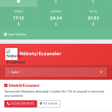
İKINDI
AKŞAM
YATSI
17:12
20:24
21:53
Aylık Vakitler
Nöbetçi Eczaneler
Sümbül Eczanesi
Yamanevler Mahallesi Alemdağ Caddesi No:159 A canpark'ın ilerisinde
ana caddede
0 (216) 335 00 35
Yol Tarifi Al