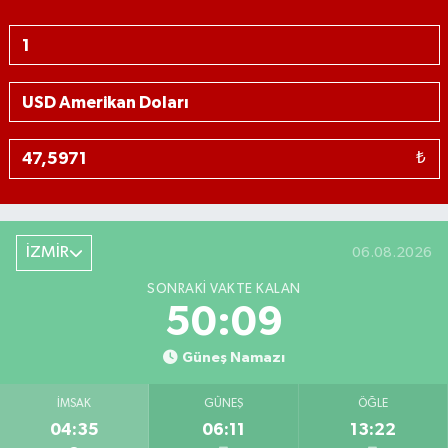
₺
İZMİR
06.08.2026
SONRAKI VAKTE KALAN
50:08
Güneş Namazı
İMSAK
GÜNEŞ
ÖĞLE
04:35
06:11
13:22