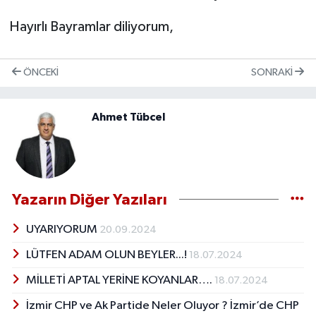
Hayırlı Bayramlar diliyorum,
ÖNCEKI
SONRAKI
Ahmet Tübcel
Yazarın Diğer Yazıları
UYARIYORUM
20.09.2024
LÜTFEN ADAM OLUN BEYLER...!
18.07.2024
MİLLETİ APTAL YERİNE KOYANLAR….
18.07.2024
İzmir CHP ve Ak Partide Neler Oluyor ? İzmir’de CHP