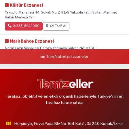
Kültür Eczanesi
Yakuplu Mahallesi 44. Sokak No:2 4 E-9 Yakuplu Fatih Sultan Mehmet
Kültür Merkezi Yanı
0 (555) 804 10 50
Yol Tarifi Al
Narlı Bahçe Eczanesi
Necip Fazıl Mahallesi Hamza Yerlikaya Bulvarı No:70 BC
Tüm Nöbetçi Eczaneler
0 (216) 784 50 77
Yol Tarifi Al
Erenköy Rüzgar Eczanesi
Erenköy Mahallesi Kantarcırıza Sokak No:23 B
0 (543) 576 82 04
Yol Tarifi Al
Tarafsız, objektif ve en etkili organik haberleriyle Türkiye'nin en
tarafsız haber sitesi
Serenay Eczanesi
Mimar Sinan Merkez Mahallesi Bayar Sokak No:35 A MİMARSİNAN
DEVLET HASTANESİNİN ÜST GEÇİDİNDEN KARŞI YOLA GEÇİNCE 200M
YÜRÜME MESAFESİ
Hurşidiye, Fevzi Paşa Blv No:164 Kat:1, 35240 Konak/İzmir
0 (551) 362 34 77
Yol Tarifi Al