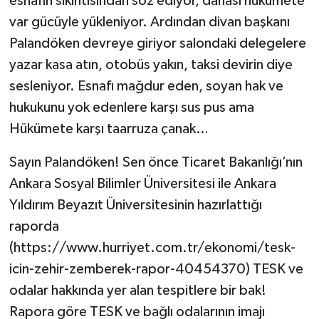
esnafın sıkıntısından söz ediyor, dahası hükümete
var gücüyle yükleniyor. Ardından divan başkanı
Palandöken devreye giriyor salondaki delegelere
yazar kasa atın, otobüs yakın, taksi devirin diye
sesleniyor. Esnafı mağdur eden, soyan hak ve
hukukunu yok edenlere karşı sus pus ama
Hükümete karşı taarruza çanak…
Sayın Palandöken! Sen önce Ticaret Bakanlığı’nın
Ankara Sosyal Bilimler Üniversitesi ile Ankara
Yıldırım Beyazıt Üniversitesinin hazırlattığı
raporda
(https://www.hurriyet.com.tr/ekonomi/tesk-
icin-zehir-zemberek-rapor-40454370) TESK ve
odalar hakkında yer alan tespitlere bir bak!
Rapora göre TESK ve bağlı odalarının imajı