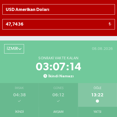
₺
İZMİR
08.08.2026
SONRAKI VAKTE KALAN
03:07:14
İkindi Namazı
İMSAK
GÜNEŞ
ÖĞLE
04:38
06:12
13:22
İKINDI
AKŞAM
YATSI