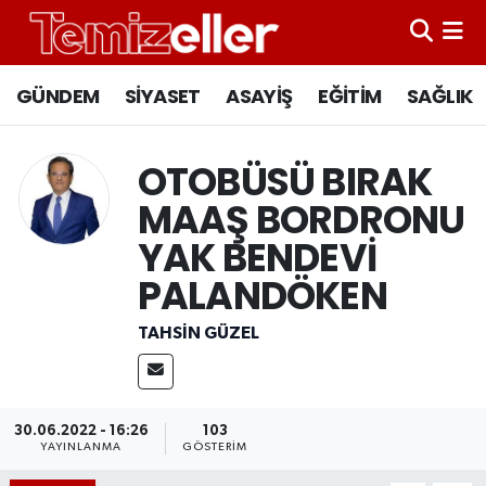
CANLI YAYIN
Hava Durumu
GÜNDEM
SİYASET
ASAYİŞ
EĞİTİM
SAĞLIK
GÜNDEM
Trafik Durumu
OTOBÜSÜ BIRAK
ASAYİŞ
Süper Lig Puan Durumu ve Fikstür
MAAŞ BORDRONU
YAK BENDEVİ
EĞİTİM
Tüm Manşetler
PALANDÖKEN
SAĞLIK
Son Dakika Haberleri
TAHSIN GÜZEL
SİYASET
Haber Arşivi
30.06.2022 - 16:26
103
YAYINLANMA
GÖSTERIM