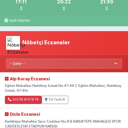
17:11
20:22
21:50
Aylık Vakitler
Nöbetçi Eczaneler
Alp Koray Eczanesi
Eğitim Mahallesi Nahitbey Sokak No:47-49 C Eğitim Mahallesi, Nahitbey
Sokak, 47-49c
0 (216) 414 19 74
Yol Tarifi Al
Dicle Eczanesi
Karlıktepe Mahallesi Spor Caddesi No:8 B KARLIKTEPE MAHALLESİ SPOR
CADDESİ,ESKİ STADYUM KARŞISI