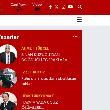
Canlı Yayın
Video
.66
.06
.1
Yazarlar
.21
N
AHMET TÜBCEL
39
SİNAN KUZUCU’DAN
DOĞDUĞU TOPRAKLARA
BÜYÜK VEFA!
İZZET KUCUR
Ruhu olan robotlar, robotlaşan
ruhlar...
UFUK TÜRKYILMAZ
HAYATA YADA UCUZ
ÖLÜMLERE...