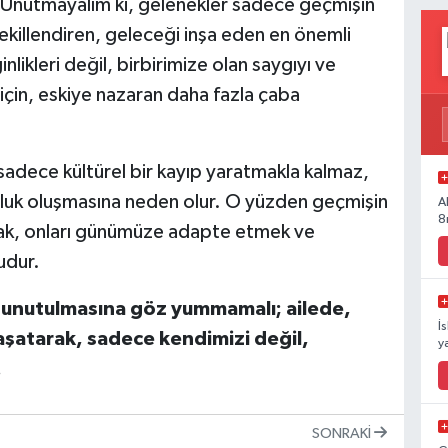
nutmayalım ki, gelenekler sadece geçmişin
ekillendiren, geleceği inşa eden en önemli
likleri değil, birbirimize olan saygıyı ve
in, eskiye nazaran daha fazla çaba
adece kültürel bir kayıp yaratmakla kalmaz,
şluk oluşmasına neden olur. O yüzden geçmişin
A
8
arak, onları günümüze adapte etmek ve
udur.
n unutulmasına göz yummamalı; ailede,
İ
aşatarak, sadece kendimizi değil,
y
.
SONRAKI