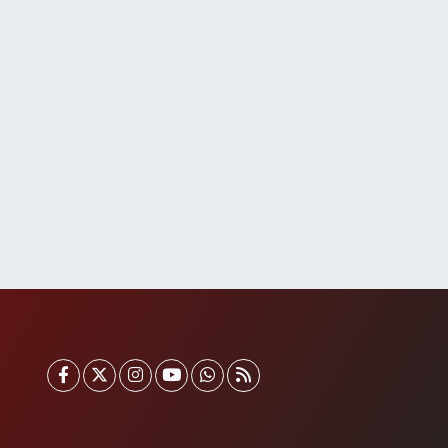
Anka Eczanesi
cıbadem Mahallesi Acıbadem Caddesi 76 A İŞ BANKASI
ONUTLARINDAN KADIKÖY İSTİKAMETİNE GİDERKEN
ŞIKLARI GEÇİNCE SOLDA
0 (216) 771 50 40
Yol Tarifi Al
Portakal Eczanesi
nadolu Mahallesi Necip Fazıl Caddesi 58 A 2. CAMİNİN
YEŞİL CAMİ) 100 METRE İLERİSİ- BAKLAVACI ŞEMSETTİN
IRASINDA- ŞİRİNDEREYE İNEN YOL ÜZERİ
0 (212) 813 75 49
Yol Tarifi Al
Handan Eczanesi
okatköy Mahallesi Sultan Aziz Caddesi No:76 A
okatköy Merkez Camii Karşısında (yuşa yolu durağı
arşısında)
0 (216) 323 10 75
Yol Tarifi Al