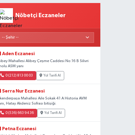
Nöbetçi Eczaneler
Aden Eczanesi
libey Mahallesi Alibey Çeşme Caddesi No:16 B Silivri
nolu ASM yanı
0 (212) 813 00 03
Yol Tarifi Al
Serra Nur Eczanesi
skenderpaşa Mahallesi Aile Sokak 41 A Historia AVM
anı, Hatay Akdeniz Sofrası bitişiği.
0 (536) 663 94 36
Yol Tarifi Al
Petna Eczanesi