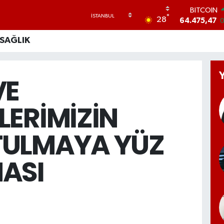
BITCOIN
°
28
64.475,47
0
DOLAR
SAĞLIK
47,5986
0
EURO
55,0700
0
STERLİN
VE
64,2438
0
GRAM ALTI
LERİMİZİN
6518.23
0.
BİST100
13.703
0
ULMAYA YÜZ
ASI