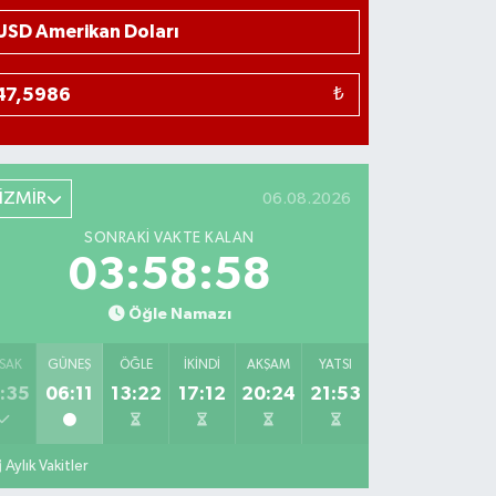
₺
İZMİR
06.08.2026
SONRAKI VAKTE KALAN
03:58:58
Öğle Namazı
SAK
GÜNEŞ
ÖĞLE
İKINDI
AKŞAM
YATSI
:35
06:11
13:22
17:12
20:24
21:53
Aylık Vakitler