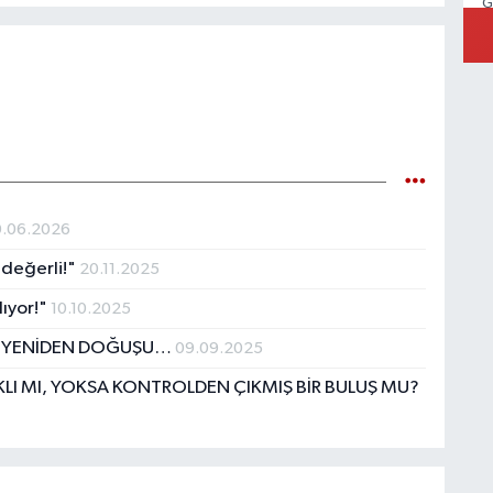
G
K
0.06.2026
A
k
 değerli!"
20.11.2025
T
Ç
lıyor!"
10.10.2025
ETİN YENİDEN DOĞUŞU…
09.09.2025
KLI MI, YOKSA KONTROLDEN ÇIKMIŞ BİR BULUŞ MU?
H
O