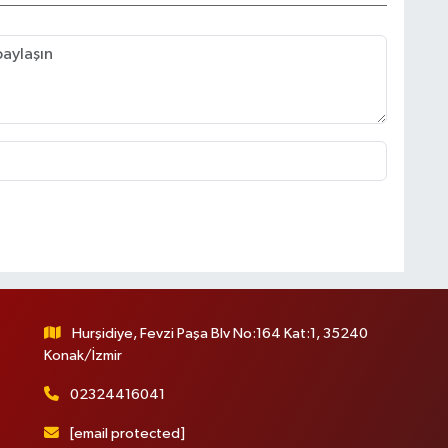
A
K
I
A
(
S
Hurşidiye, Fevzi Paşa Blv No:164 Kat:1, 35240
T
T
Konak/İzmir
k
02324416041
[email protected]