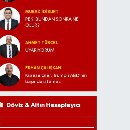
MURAD İDIKURT
PEKİ BUNDAN SONRA NE
OLUR?
AHMET TÜBCEL
UYARIYORUM
ERHAN ÇALIŞKAN
Küreselciler, Trump’ı ABD’nin
başında istemez
Döviz & Altın Hesaplayıcı