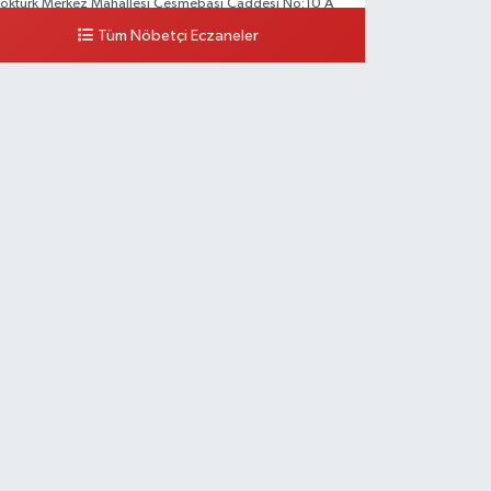
öktürk Merkez Mahallesi Çeşmebaşı Caddesi No:10 A
Tüm Nöbetçi Eczaneler
0 (212) 360 18 23
Yol Tarifi Al
Sacide Eczanesi
arlıktepe Mahallesi Soğanlık Caddesi No:34 A
0 (216) 504 24 53
Yol Tarifi Al
Bulvar Eczanesi
hmet Yesevi Mahallesi Abbas Medeni Sokak 17 A Çiftlik
öprüsünü geçtikten sonra Harman Mobilya arkası,
ulumba mevki, ECZANELER BÖLGESİ (GÜNEŞ, BULVAR,
İĞDEM, DEVA ECZANELERİ) eski gazi sağlık o
0 (216) 208 59 51
Yol Tarifi Al
Halıcıoğlu Eczanesi
alıcıoğlu Mahallesi Tunç Sokak 1 A Çıksalın,Alev
fluoğlu Semt Konağı yanı
0 (212) 369 45 49
Yol Tarifi Al