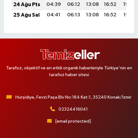
24 Ağu Pts
04:39
06:12
13:08
16:52
19:54
25 Ağu Sal
04:41
06:13
13:08
16:52
19:52
Tarafsız, objektif ve en etkili organik haberleriyle Türkiye'nin en
tarafsız haber sitesi
Hurşidiye, Fevzi Paşa Blv No:164 Kat:1, 35240 Konak/İzmir
02324416041
[email protected]