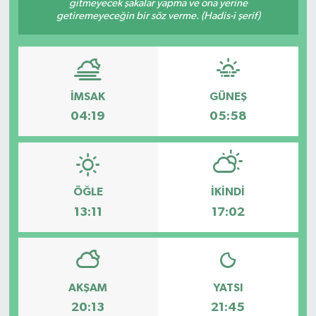
gitmeyecek şakalar yapma ve ona yerine
getiremeyeceğin bir söz verme. (Hadis-i şerif)
İMSAK
GÜNEŞ
04:19
05:58
ÖĞLE
İKINDI
13:11
17:02
AKŞAM
YATSI
20:13
21:45