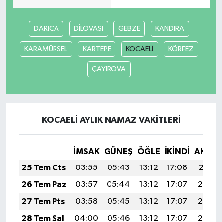
DARICA
DİLOVASI
GEBZE
KANDIRA
KARAMÜRSEL
KARTEPE
KOCAELİ
KÖRFEZ
ÇAYIROVA
KOCAELİ AYLIK NAMAZ VAKITLERI
İMSAK
GÜNEŞ
ÖĞLE
İKINDI
AKŞA
25 Tem Cts
03:55
05:43
13:12
17:08
20:31
26 Tem Paz
03:57
05:44
13:12
17:07
20:30
27 Tem Pts
03:58
05:45
13:12
17:07
20:29
28 Tem Sal
04:00
05:46
13:12
17:07
20:28