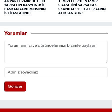
AK PARTİ İZMİR’DE GECE
TEMİZELLER’DEN İZMİR
YARISI OPERASYONU! İL
SİYASETİNİ SARSACAK
BAŞKAN YARDIMCISININ
SKANDAL: "BELGELER YARIN
İSTİFASI ALINDI
AÇIKLANIYOR"
Yorumlar
Gönder