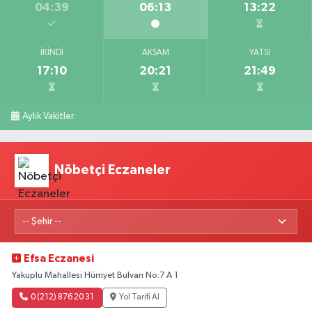
04:39
06:13
13:22
İKINDI
AKŞAM
YATSI
17:10
20:21
21:49
Aylık Vakitler
Nöbetçi Eczaneler
Efsa Eczanesi
Yakuplu Mahallesi Hürriyet Bulvarı No:7 A 1
0 (212) 876 20 31
Yol Tarifi Al