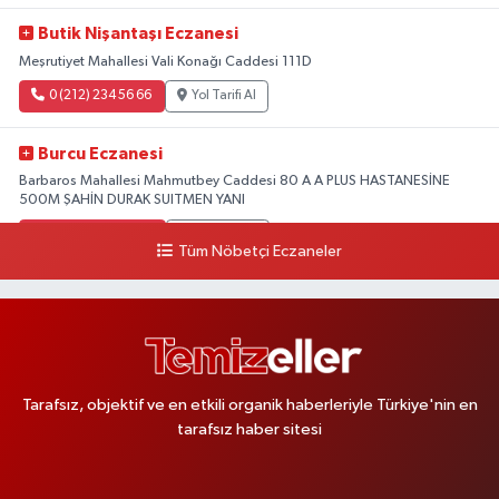
Butik Nişantaşı Eczanesi
Meşrutiyet Mahallesi Vali Konağı Caddesi 111D
0 (212) 234 56 66
Yol Tarifi Al
Burcu Eczanesi
Barbaros Mahallesi Mahmutbey Caddesi 80 A A PLUS HASTANESİNE
500M ŞAHİN DURAK SUITMEN YANI
0 (212) 552 25 29
Yol Tarifi Al
Tüm Nöbetçi Eczaneler
Tuna Tillo Eczanesi
Akşemsettin Mahallesi Akdeniz Caddesi No:12 A 41.01948179055185,
28.946705949073934
0 (212) 635 03 83
Yol Tarifi Al
Tarafsız, objektif ve en etkili organik haberleriyle Türkiye'nin en
tarafsız haber sitesi
Tersane İstanbul Eczanesi
Camiikebir Mahallesi Taşkızak Tersanesi Caddesi 6 6B Tersane İstanbul
içerisi ama yol üzerinde