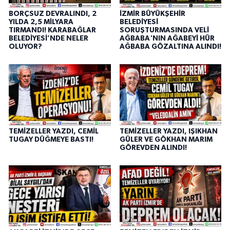
BORÇSUZ DEVRALINDI, 2
İZMİR BÜYÜKŞEHİR
YILDA 2,5 MİLYARA
BELEDİYESİ
TIRMANDI! KARABAĞLAR
SORUŞTURMASINDA VELİ
BELEDİYESİ’NDE NELER
AĞBABA'NIN AĞABEYİ HÜR
OLUYOR?
AĞBABA GÖZALTINA ALINDI!
TEMİZELLER YAZDI, CEMİL
TEMİZELLER YAZDI, IŞIKHAN
TUGAY DÜĞMEYE BASTI!
GÜLER VE GÖKHAN MARIM
GÖREVDEN ALINDI!