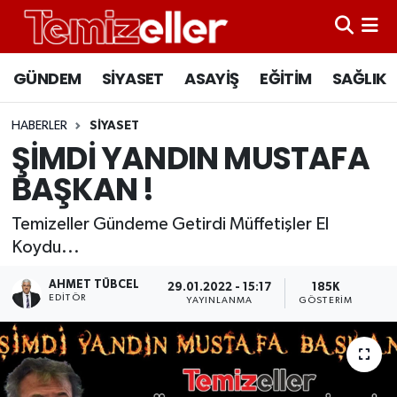
CANLI YAYIN
Hava Durumu
GÜNDEM
SİYASET
ASAYİŞ
EĞİTİM
SAĞLIK
GÜNDEM
Trafik Durumu
HABERLER
SİYASET
ŞİMDİ YANDIN MUSTAFA
ASAYİŞ
Süper Lig Puan Durumu ve Fikstür
BAŞKAN !
EĞİTİM
Tüm Manşetler
Temizeller Gündeme Getirdi Müffetişler El
Koydu...
SAĞLIK
Son Dakika Haberleri
AHMET TÜBCEL
29.01.2022 - 15:17
185K
SİYASET
Haber Arşivi
EDITÖR
YAYINLANMA
GÖSTERIM