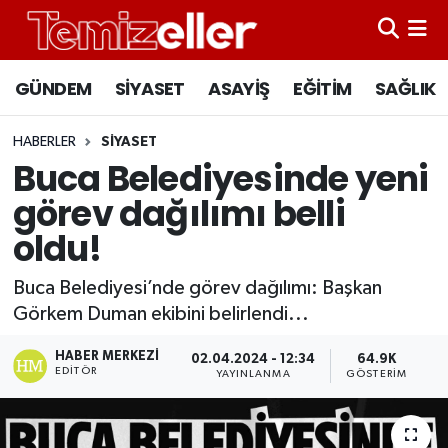
CANLI YAYIN
Hava Durumu
GÜNDEM
SİYASET
ASAYİŞ
EĞİTİM
SAĞLIK
GÜNDEM
Trafik Durumu
HABERLER
SİYASET
Buca Belediyesinde yeni
ASAYİŞ
Süper Lig Puan Durumu ve Fikstür
görev dağılımı belli
EĞİTİM
Tüm Manşetler
oldu!
SAĞLIK
Son Dakika Haberleri
Buca Belediyesi’nde görev dağılımı: Başkan
Görkem Duman ekibini belirlendi...
SİYASET
Haber Arşivi
HABER MERKEZI
02.04.2024 - 12:34
64.9K
EDITÖR
YAYINLANMA
GÖSTERIM