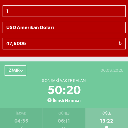
₺
İZMİR
06.08.2026
SONRAKI VAKTE KALAN
50:20
İkindi Namazı
İMSAK
GÜNEŞ
ÖĞLE
04:35
06:11
13:22