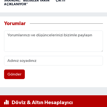
SKANDAL: "BELGELER YARIN
ÇIKTI!
AÇIKLANIYOR"
Yorumlar
Gönder
Döviz & Altın Hesaplayıcı