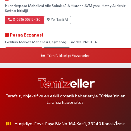
İskenderpaşa Mahallesi Aile Sokak 41 A Historia AVM yanı, Hatay Akdeniz
Sofrası bitişiği.
0 (536) 663 94 36
Yol Tarifi Al
Petna Eczanesi
Göktürk Merkez Mahallesi Çeşmebaşı Caddesi No:10 A
0 (212) 360 18 23
Yol Tarifi Al
Tüm Nöbetçi Eczaneler
Sacide Eczanesi
Karlıktepe Mahallesi Soğanlık Caddesi No:34 A
0 (216) 504 24 53
Yol Tarifi Al
Tarafsız, objektif ve en etkili organik haberleriyle Türkiye'nin en
Bulvar Eczanesi
tarafsız haber sitesi
Ahmet Yesevi Mahallesi Abbas Medeni Sokak 17 A Çiftlik köprüsünü
geçtikten sonra Harman Mobilya arkası, Tulumba mevki, ECZANELER
BÖLGESİ (GÜNEŞ, BULVAR, ÇİĞDEM, DEVA ECZANELERİ) eski gazi sağlık
o
Hurşidiye, Fevzi Paşa Blv No:164 Kat:1, 35240 Konak/İzmir
0 (216) 208 59 51
Yol Tarifi Al