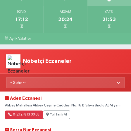
İKINDI
AKŞAM
YATSI
17:12
20:24
21:53
Aylık Vakitler
Nöbetçi Eczaneler
Aden Eczanesi
Alibey Mahallesi Alibey Çeşme Caddesi No:16 B Silivri 8nolu ASM yanı
0 (212) 813 00 03
Yol Tarifi Al
Serra Nur Eczanesi