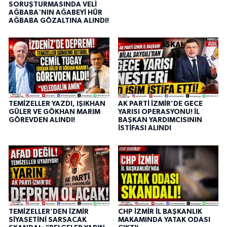
SORUŞTURMASINDA VELİ
AĞBABA'NIN AĞABEYİ HÜR
AĞBABA GÖZALTINA ALINDI!
TEMİZELLER YAZDI, IŞIKHAN
AK PARTİ İZMİR’DE GECE
GÜLER VE GÖKHAN MARIM
YARISI OPERASYONU! İL
GÖREVDEN ALINDI!
BAŞKAN YARDIMCISININ
İSTİFASI ALINDI
TEMİZELLER’DEN İZMİR
CHP İZMİR İL BAŞKANLIK
SİYASETİNİ SARSACAK
MAKAMINDA YATAK ODASI