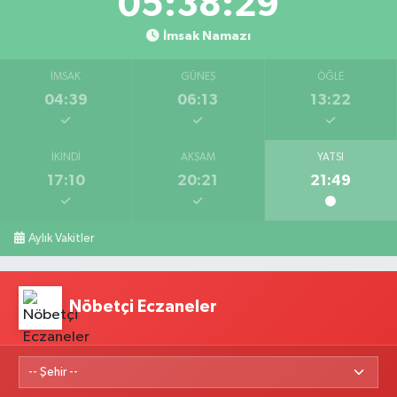
05:38:28
İmsak Namazı
İMSAK
GÜNEŞ
ÖĞLE
04:39
06:13
13:22
İKINDI
AKŞAM
YATSI
17:10
20:21
21:49
Aylık Vakitler
Nöbetçi Eczaneler