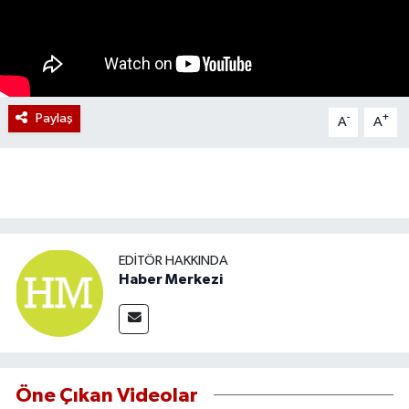
Paylaş
-
+
A
A
EDITÖR HAKKINDA
Haber Merkezi
Öne Çıkan Videolar