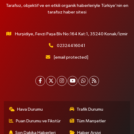
Tarafsız, objektif ve en etkili organik haberleriyle Türkiye'nin en
0 (532) 711 72 17
Yol Tarifi Al
tarafsız haber sitesi
Boğaziçi Eczanesi
Mimar Sinan Mahallesi Dr. Fahri Atabey Caddesi No:19 A Üsküdar
Hurşidiye, Fevzi Paşa Blv No:164 Kat:1, 35240 Konak/İzmir
Hükümet Konağı'nın yanı.
0 (216) 201 10 00
Yol Tarifi Al
02324416041
[email protected]
Işılay Eczanesi
Sahrayıcedit Mahallesi Cebesoy Sokak 29B
0 (216) 302 44 07
Yol Tarifi Al
Selenyum Eczanesi
Koşuyolu Mahallesi Alidede Sokak No:9,Z1 KOŞUYOLU MEDİPOL
HASTANESİ OTOPARKI YANI, KOŞUYOLU BEYZADE KÜNEFE YANI,
Hava Durumu
Trafik Durumu
KOŞUYOLU SUZUKİ KARŞISI CADDE ÜZERİ
0 (216) 550 05 05
Yol Tarifi Al
Puan Durumu ve Fikstür
Tüm Manşetler
Son Dakika Haberleri
Haber Arşivi