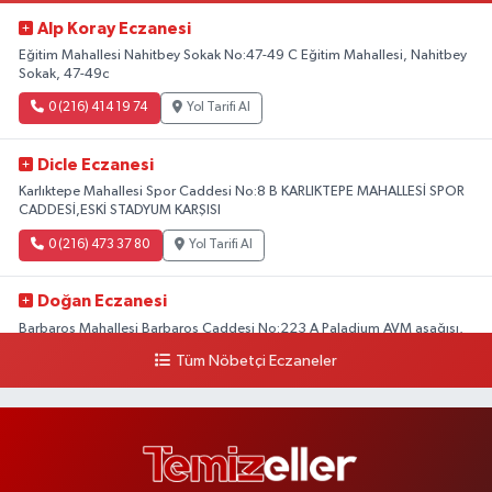
Alp Koray Eczanesi
Eğitim Mahallesi Nahitbey Sokak No:47-49 C Eğitim Mahallesi, Nahitbey
Sokak, 47-49c
0 (216) 414 19 74
Yol Tarifi Al
Dicle Eczanesi
Karlıktepe Mahallesi Spor Caddesi No:8 B KARLIKTEPE MAHALLESİ SPOR
CADDESİ,ESKİ STADYUM KARŞISI
0 (216) 473 37 80
Yol Tarifi Al
Doğan Eczanesi
Barbaros Mahallesi Barbaros Caddesi No:223 A Paladium AVM aşağısı,
Mersinli Ciğerci Apo ve 32. Noter arası
Tüm Nöbetçi Eczaneler
0 (216) 315 64 48
Yol Tarifi Al
Mali Eczanesi
Merkez Mahallesi Tüloğlu Sokak No:4 A REŞİTPAŞACADDESİ QNB BANK
SOKAĞI REŞİTPAŞA DENİZKÖŞKLER SAĞLIK OCAĞI KARŞISI