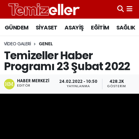
CANLI YAYIN
Hava Durumu
GÜNDEM
SİYASET
ASAYİŞ
EĞİTİM
SAĞLIK
GÜNDEM
Trafik Durumu
VIDEO GALERI
GENEL
Temizeller Haber
ASAYİŞ
Süper Lig Puan Durumu ve Fikstür
Programı 23 Şubat 2022
EĞİTİM
Tüm Manşetler
HABER MERKEZI
24.02.2022 - 10:50
428.2K
EDITÖR
SAĞLIK
Son Dakika Haberleri
YAYINLANMA
GÖSTERIM
SİYASET
Haber Arşivi