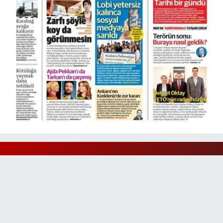
Portakal Eczanesi
Anadolu Mahallesi Necip Fazıl Caddesi 58 A 2. CAMİNİN (YEŞİL CAMİ)
100 METRE İLERİSİ- BAKLAVACI ŞEMSETTİN SIRASINDA- ŞİRİNDEREYE
İNEN YOL ÜZERİ
0 (212) 813 75 49
Yol Tarifi Al
Handan Eczanesi
Tokatköy Mahallesi Sultan Aziz Caddesi No:76 A Tokatköy Merkez Camii
Karşısında (yuşa yolu durağı karşısında)
0 (216) 323 10 75
Yol Tarifi Al
Kameroğlu Botanik Eczanesi
Cumhuriyet Mahallesi Nadir Sokak 2E 12 KAMEROĞLU METROHOME
SİTESİ ALTI, BONVENO MARKET YANI-METROBÜS CUMHURİYET DURAĞI
YAKINI
0 (212) 806 15 56
Yol Tarifi Al
Tarafsız, objektif ve en etkili organik haberleriyle Türkiye'nin en
tarafsız haber sitesi
Sümeyra Eczanesi