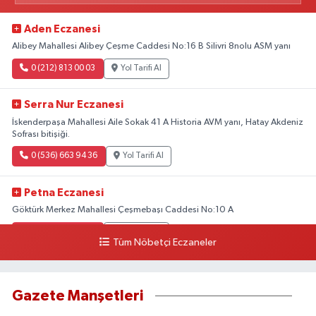
Aden Eczanesi
Alibey Mahallesi Alibey Çeşme Caddesi No:16 B Silivri 8nolu ASM yanı
0 (212) 813 00 03
Yol Tarifi Al
Serra Nur Eczanesi
İskenderpaşa Mahallesi Aile Sokak 41 A Historia AVM yanı, Hatay Akdeniz
Sofrası bitişiği.
0 (536) 663 94 36
Yol Tarifi Al
Petna Eczanesi
Göktürk Merkez Mahallesi Çeşmebaşı Caddesi No:10 A
0 (212) 360 18 23
Yol Tarifi Al
Tüm Nöbetçi Eczaneler
Sacide Eczanesi
Karlıktepe Mahallesi Soğanlık Caddesi No:34 A
Gazete Manşetleri
0 (216) 504 24 53
Yol Tarifi Al