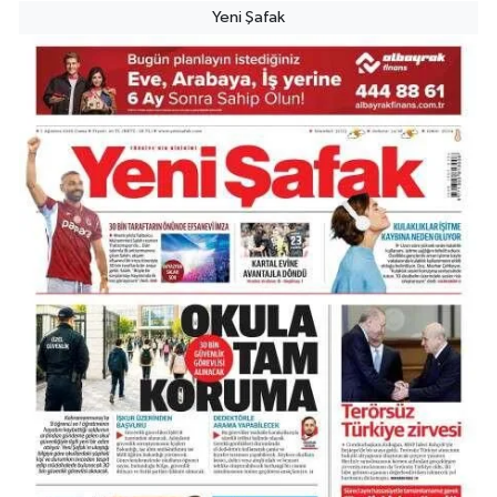
Yeni Şafak
Bulvar Eczanesi
Ahmet Yesevi Mahallesi Abbas Medeni Sokak 17 A Çiftlik köprüsünü
geçtikten sonra Harman Mobilya arkası, Tulumba mevki, ECZANELER
BÖLGESİ (GÜNEŞ, BULVAR, ÇİĞDEM, DEVA ECZANELERİ) eski gazi sağlık
o
0 (216) 208 59 51
Yol Tarifi Al
Halıcıoğlu Eczanesi
Halıcıoğlu Mahallesi Tunç Sokak 1 A Çıksalın,Alev Ofluoğlu Semt Konağı
yanı
0 (212) 369 45 49
Yol Tarifi Al
Anka Eczanesi
Acıbadem Mahallesi Acıbadem Caddesi 76 A İŞ BANKASI
KONUTLARINDAN KADIKÖY İSTİKAMETİNE GİDERKEN IŞIKLARI GEÇİNCE
SOLDA
0 (216) 771 50 40
Yol Tarifi Al