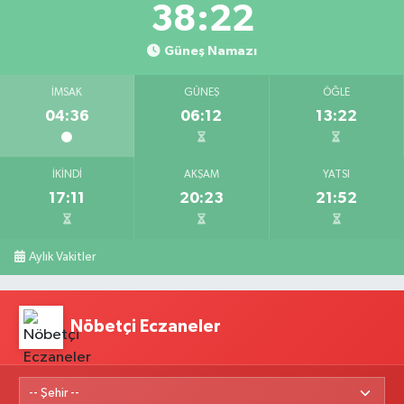
38:21
Güneş Namazı
İMSAK
GÜNEŞ
ÖĞLE
04:36
06:12
13:22
İKINDI
AKŞAM
YATSI
17:11
20:23
21:52
Aylık Vakitler
Nöbetçi Eczaneler