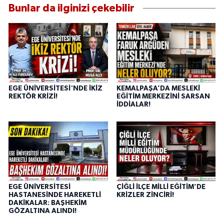
Bunlar da ilginizi çekebilir
EGE ÜNİVERSİTESİ'NDE İKİZ
KEMALPAŞA’DA MESLEKİ
REKTÖR KRİZİ!
EĞİTİM MERKEZİNİ SARSAN
İDDİALAR!
EGE ÜNİVERSİTESİ
ÇİĞLİ İLÇE MİLLİ EĞİTİM’DE
HASTANESİNDE HAREKETLİ
KRİZLER ZİNCİRİ!
DAKİKALAR: BAŞHEKİM
GÖZALTINA ALINDI!