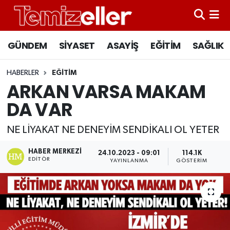
CANLI YAYIN
Hava Durumu
GÜNDEM
SİYASET
ASAYİŞ
EĞİTİM
SAĞLIK
GÜNDEM
Trafik Durumu
HABERLER
EĞİTİM
ARKAN VARSA MAKAM
ASAYİŞ
Süper Lig Puan Durumu ve Fikstür
DA VAR
EĞİTİM
Tüm Manşetler
NE LİYAKAT NE DENEYİM SENDİKALI OL YETER
SAĞLIK
Son Dakika Haberleri
HABER MERKEZI
24.10.2023 - 09:01
114.1K
EDITÖR
YAYINLANMA
GÖSTERIM
SİYASET
Haber Arşivi